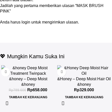
Jadilah yang pertama memberikan ulasan “MASK BRUSH
PINK”
Anda harus
login
untuk mengirimkan ulasan.
💖 Mungkin Kamu Suka Ini
-17%
&honey – Deep Moist
&Honey – Deep Moist Hair Oil
Treatment 445 g Twinpack
3.0 100ml
&honey
&honey
Rp
658.000
Rp
329.000
Rp
789.600
TAMBAH KE KERANJANG
TAMBAH KE KERANJANG