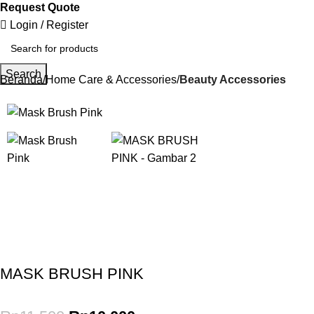
Request Quote
Login / Register
Search
Beranda
Home Care & Accessories
Beauty Accessories
-13%
Gunakan Kode: FOLLOWBW20K
*Potongan Rp 20.000 untuk Pembelian Pertama
MASK BRUSH PINK