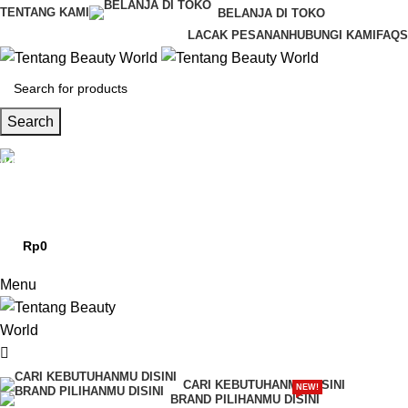
0
TENTANG KAMI
BELANJA DI TOKO
LACAK PESANAN
HUBUNGI KAMI
FAQS
Search
CS & Beauty Expert
0813-7000-8441
Rp
0
0
items
Menu
CARI KEBUTUHANMU DISINI
NEW!
BRAND PILIHANMU DISINI