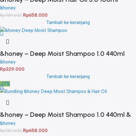
Twinpack
&honey
Rp
658.000
Rp
789.600
Tambah ke keranjang
&honey – Deep Moist Shampoo 1.0 440ml
&honey
Rp
329.000
Tambah ke keranjang
-17%
&honey – Deep Moist Shampoo 1.0 440ml &
Deep Moist Hair Oil 3.0 100ml
&honey
Rp
658.000
Rp
789.600