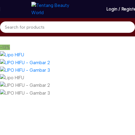
Login / Regist
Beranda
Body Contouring & Fat Reduction
-13%
Gunakan Kode: FOLLOWBW20K
*Potongan Rp 20.000 untuk Pembelian Pertama