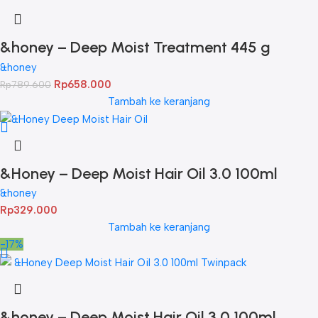
&honey – Deep Moist Treatment 445 g
Twinpack
&honey
Rp
658.000
Rp
789.600
Tambah ke keranjang
&Honey – Deep Moist Hair Oil 3.0 100ml
&honey
Rp
329.000
Tambah ke keranjang
-17%
&honey – Deep Moist Hair Oil 3.0 100ml