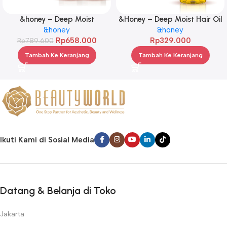
&honey – Deep Moist
&Honey – Deep Moist Hair Oil
Treatment 445 g Twinpack
&honey
3.0 100ml
&honey
Rp
658.000
Rp
329.000
Rp
789.600
Tambah Ke Keranjang
Tambah Ke Keranjang
Ikuti Kami di Sosial Media
Datang & Belanja di Toko
Jakarta