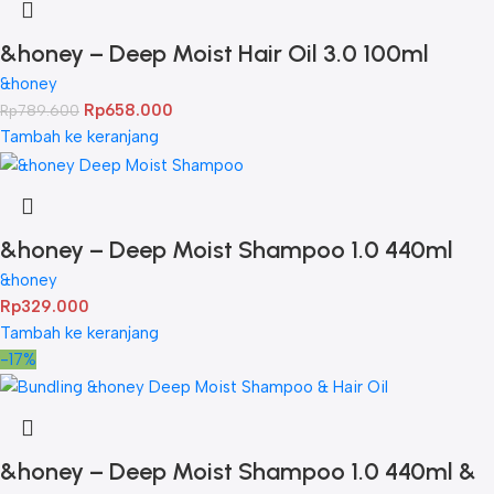
&honey – Deep Moist Hair Oil 3.0 100ml
Twinpack
&honey
Rp
658.000
Rp
789.600
Tambah ke keranjang
&honey – Deep Moist Shampoo 1.0 440ml
&honey
Rp
329.000
Tambah ke keranjang
-17%
&honey – Deep Moist Shampoo 1.0 440ml &