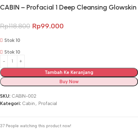
CABIN – Profacial 1 Deep Cleansing Glowskin
Rp
118.800
Rp
99.000
Stok 10
Stok 10
Tambah Ke Keranjang
Buy Now
SKU:
CABIN-002
Kategori:
Cabin
,
Profacial
37
People watching this product now!