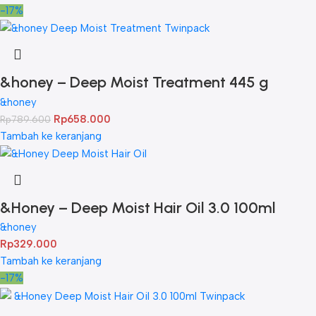
-17%
&honey – Deep Moist Treatment 445 g
Twinpack
&honey
Rp
658.000
Rp
789.600
Tambah ke keranjang
&Honey – Deep Moist Hair Oil 3.0 100ml
&honey
Rp
329.000
Tambah ke keranjang
-17%