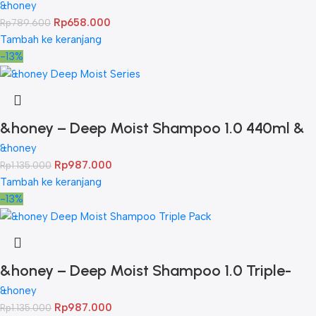
Deep Moist Hair Oil 3.0 100ml
&honey
Rp
658.000
Rp
789.600
Tambah ke keranjang
-13%
&honey – Deep Moist Shampoo 1.0 440ml &
Deep Moist Treatment 2.0 445Gr & Deep
&honey
Rp
987.000
Rp
1.135.000
Moist Hair Oil 3.0 100ml
Tambah ke keranjang
-13%
&honey – Deep Moist Shampoo 1.0 Triple-
Pack
&honey
Rp
987.000
Rp
1.135.000