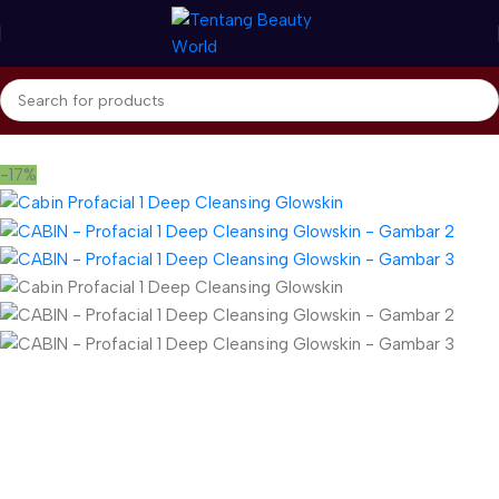
Beranda
Cabin
Profacial
-17%
Gunakan Kode: FOLLOWBW20K
*Potongan Rp 20.000 untuk Pembelian Pertama