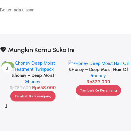
Belum ada ulasan.
💖 Mungkin Kamu Suka Ini
-17%
&Honey – Deep Moist Hair Oil
&honey – Deep Moist
3.0 100ml
&honey
Treatment 445 g Twinpack
&honey
Rp
329.000
Rp
658.000
Rp
789.600
Tambah Ke Keranjang
Tambah Ke Keranjang