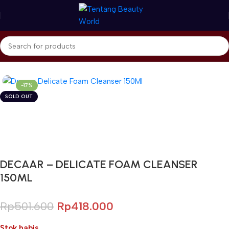
Beranda
Decaar
Cleanser Decaar
-17%
SOLD OUT
Gunakan Kode: FOLLOWBW20K
*Potongan Rp 20.000 untuk Pembelian Pertama
DECAAR – DELICATE FOAM CLEANSER
150ML
Rp
501.600
Rp
418.000
Stok habis