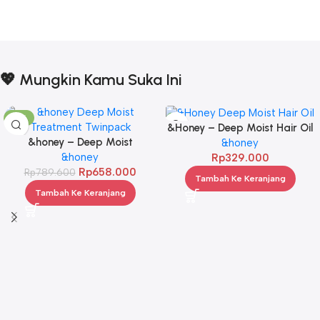
💖 Mungkin Kamu Suka Ini
-17%
&Honey – Deep Moist Hair Oil
&honey – Deep Moist
3.0 100ml
&honey
Treatment 445 g Twinpack
&honey
Rp
329.000
Rp
658.000
Rp
789.600
Tambah Ke Keranjang
Tambah Ke Keranjang