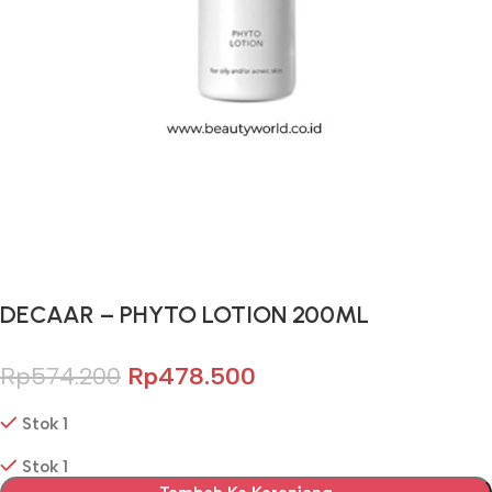
Gunakan Kode: FOLLOWBW20K
*Potongan Rp 20.000 untuk Pembelian Pertama
DECAAR – PHYTO LOTION 200ML
Rp
574.200
Rp
478.500
Stok 1
Stok 1