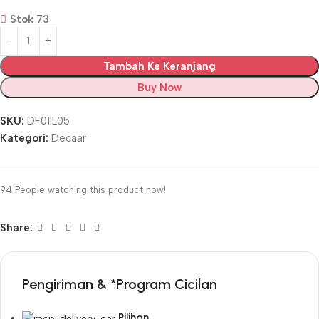
Stok 73
Tambah Ke Keranjang
Buy Now
SKU:
DF01IL05
Kategori:
Decaar
94
People watching this product now!
Share:
Pengiriman & *Program Cicilan
Pilihan