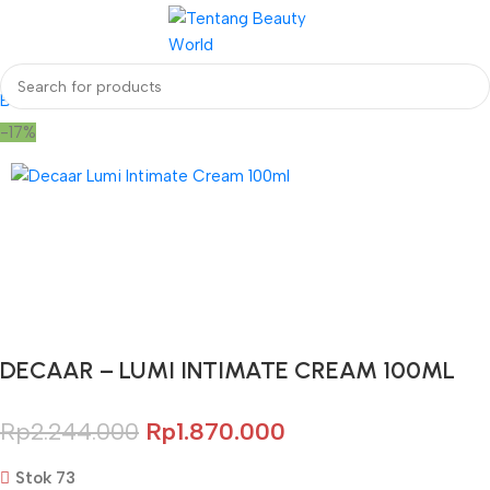
Beranda
Decaar
-17%
Gunakan Kode: FOLLOWBW20K
*Potongan Rp 20.000 untuk Pembelian Pertama
DECAAR – LUMI INTIMATE CREAM 100ML
Rp
2.244.000
Rp
1.870.000
Stok 73