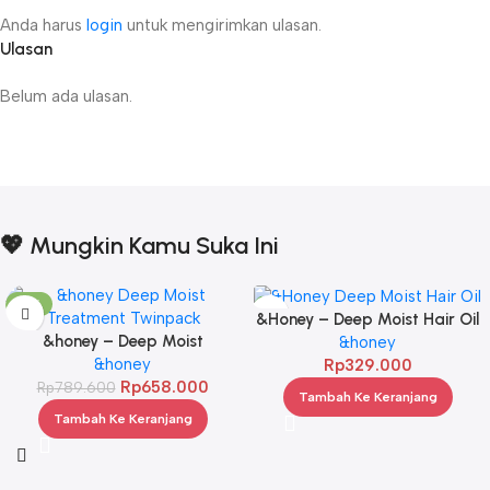
Anda harus
login
untuk mengirimkan ulasan.
Ulasan
Belum ada ulasan.
💖 Mungkin Kamu Suka Ini
-17%
&Honey – Deep Moist Hair Oil
&honey – Deep Moist
3.0 100ml
&honey
Treatment 445 g Twinpack
&honey
Rp
329.000
Rp
658.000
Rp
789.600
Tambah Ke Keranjang
Tambah Ke Keranjang