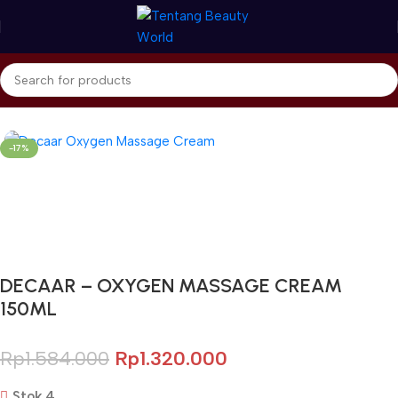
Beranda
Decaar
-17%
Gunakan Kode: FOLLOWBW20K
*Potongan Rp 20.000 untuk Pembelian Pertama
DECAAR – OXYGEN MASSAGE CREAM
150ML
Rp
1.584.000
Rp
1.320.000
Stok 4