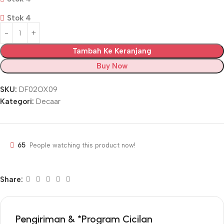
Stok 4
Tambah Ke Keranjang
Buy Now
SKU:
DF02OX09
Kategori:
Decaar
65
People watching this product now!
Share:
Pengiriman & *Program Cicilan