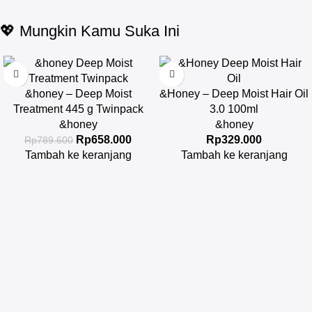
💖 Mungkin Kamu Suka Ini
-17%
&honey – Deep Moist
&Honey – Deep Moist Hair Oil
Treatment 445 g Twinpack
3.0 100ml
&honey
&honey
Rp
658.000
Rp
329.000
Rp
789.600
Tambah ke keranjang
Tambah ke keranjang