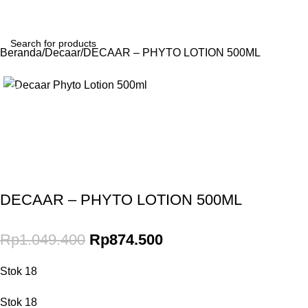
Login / Register
Beranda
Decaar
DECAAR – PHYTO LOTION 500ML
-17%
Gunakan Kode: FOLLOWBW20K
*Potongan Rp 20.000 untuk Pembelian Pertama
DECAAR – PHYTO LOTION 500ML
Rp
1.049.400
Rp
874.500
Stok 18
Stok 18