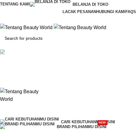
TENTANG KAMI
BELANJA DI TOKO
LACAK PESANAN
HUBUNGI KAMI
FAQS
CS & Beauty Expert
0813-7000-8441
Rp
0
0
items
CARI KEBUTUHANMU DISINI
NEW!
BRAND PILIHANMU DISINI
Request Quote