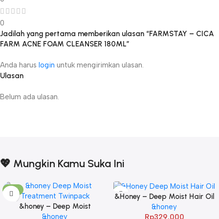
0
Jadilah yang pertama memberikan ulasan “FARMSTAY – CICA
FARM ACNE FOAM CLEANSER 180ML”
Anda harus
login
untuk mengirimkan ulasan.
Ulasan
Belum ada ulasan.
💖 Mungkin Kamu Suka Ini
-17%
&Honey – Deep Moist Hair Oil
&honey – Deep Moist
3.0 100ml
&honey
Treatment 445 g Twinpack
&honey
Rp
329.000