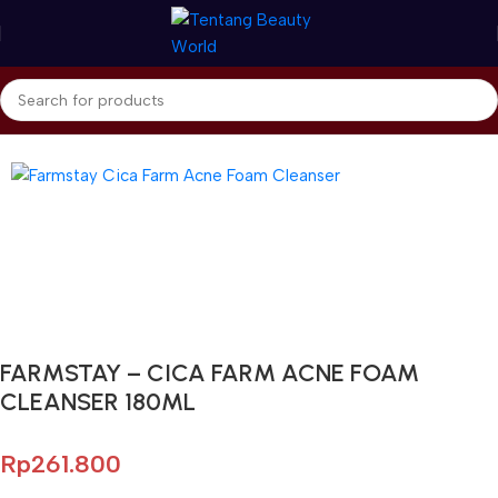
Beranda
Farm stay
Cleanser
Gunakan Kode: FOLLOWBW20K
*Potongan Rp 20.000 untuk Pembelian Pertama
FARMSTAY – CICA FARM ACNE FOAM
CLEANSER 180ML
Rp
261.800