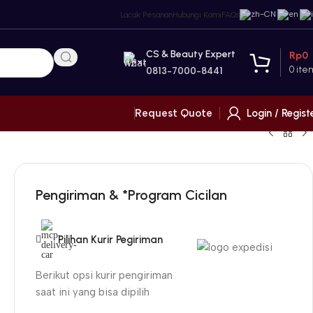
Lacak Pesanan
Hubungi Kami
FAQs
CS & Beauty Expert
Rp
0
0
ite
0813-7000-8441
Login / Regist
Request Quote
Pengiriman & *Program Cicilan
Pilihan Kurir Pegiriman
Berikut opsi kurir pengiriman
saat ini yang bisa dipilih