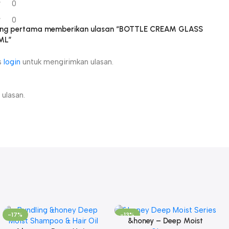
0
0
yang pertama memberikan ulasan “BOTTLE CREAM GLASS
ML”
s
login
untuk mengirimkan ulasan.
ulasan.
-17%
-13%
&honey – Deep Moist