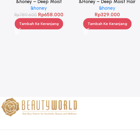
&honey – Deep Moist
&Honey – Deep Moist Hair
Treatment 445 g Twinpack
&honey
Oil 3.0 100ml
&honey
Rp
658.000
Rp
329.000
Rp
789.600
Tambah Ke Keranjang
Tambah Ke Keranjang