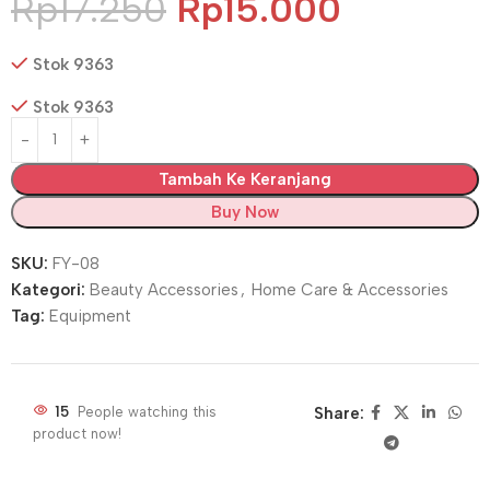
Rp
17.250
Rp
15.000
Stok 9363
Stok 9363
Tambah Ke Keranjang
Buy Now
SKU:
FY-08
Kategori:
Beauty Accessories
,
Home Care & Accessories
Tag:
Equipment
15
People watching this
Share:
product now!