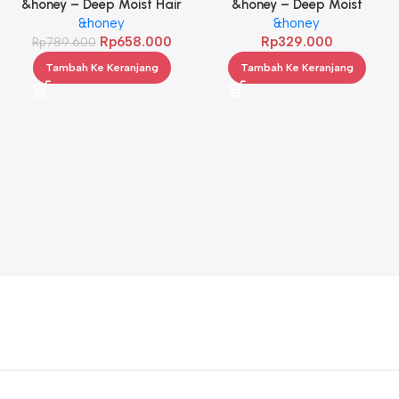
&honey – Deep Moist Hair
&honey – Deep Moist
Oil 3.0 100ml Twinpack
&honey
Shampoo 1.0 440ml
&honey
Rp
658.000
Rp
329.000
Rp
789.600
Tambah Ke Keranjang
Tambah Ke Keranjang