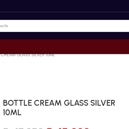
CREAM GLASS SILVER 10ML
Gunakan Kode: FOLLOWBW20K
*Potongan Rp 20.000 untuk Pembelian Pertama
BOTTLE CREAM GLASS SILVER
10ML