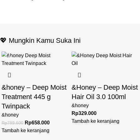
💖 Mungkin Kamu Suka Ini
-17%
&honey – Deep Moist
&Honey – Deep Moist
Treatment 445 g
Hair Oil 3.0 100ml
Twinpack
&honey
Rp
329.000
&honey
Tambah ke keranjang
Rp
658.000
Rp
789.600
Tambah ke keranjang