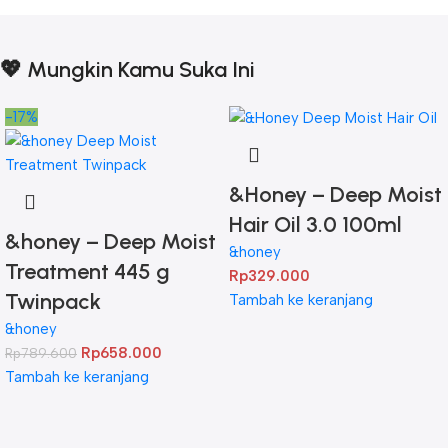
💖 Mungkin Kamu Suka Ini
-17%
&Honey – Deep Moist
Hair Oil 3.0 100ml
&honey – Deep Moist
&honey
Treatment 445 g
Rp
329.000
Twinpack
Tambah ke keranjang
&honey
Rp
658.000
Rp
789.600
Tambah ke keranjang