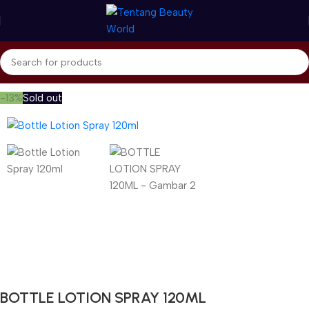
Beranda
Home Care & Accessories
Beauty Accessories
-13%
Sold out
Gunakan Kode: FOLLOWBW20K
*Potongan Rp 20.000 untuk Pembelian Pertama
BOTTLE LOTION SPRAY 120ML