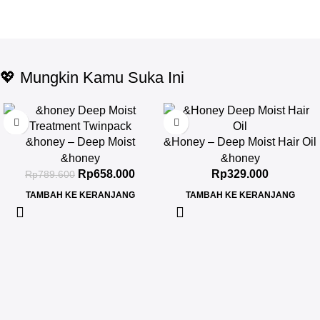
💖 Mungkin Kamu Suka Ini
-17%
&honey – Deep Moist
&Honey – Deep Moist Hair Oil
Treatment 445 g Twinpack
3.0 100ml
&honey
&honey
Rp
658.000
Rp
329.000
Rp
789.600
TAMBAH KE KERANJANG
TAMBAH KE KERANJANG