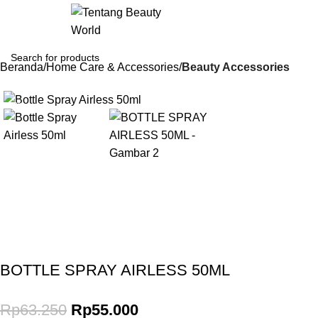
Login / Regist
Beranda
Home Care & Accessories
Beauty Accessories
-13%
Gunakan Kode: FOLLOWBW20K
*Potongan Rp 20.000 untuk Pembelian Pertama
BOTTLE SPRAY AIRLESS 50ML
Rp
63.250
Rp
55.000