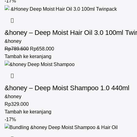
-17%
&honey – Deep Moist Hair Oil 3.0 100ml Tw
&honey
Rp
789.600
Rp
658.000
Tambah ke keranjang
&honey – Deep Moist Shampoo 1.0 440ml
&honey
Rp
329.000
Tambah ke keranjang
-17%