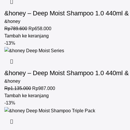
&honey – Deep Moist Shampoo 1.0 440ml & D
&honey
Rp
789.600
Rp
658.000
Tambah ke keranjang
-13%
&honey – Deep Moist Shampoo 1.0 440ml & D
&honey
Rp
1.135.000
Rp
987.000
Tambah ke keranjang
-13%