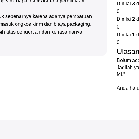
g stok dapat habis karena permintaan
Dinilai
3
d
0
oduk sebenarnya karena adanya pembaruan
Dinilai
2
d
rmasuk ongkos kirim dan biaya packaging.
0
sih atas pengertian dan kerjasamanya.
Dinilai
1
d
0
Ulasa
Belum ada
Jadilah 
ML”
Anda har