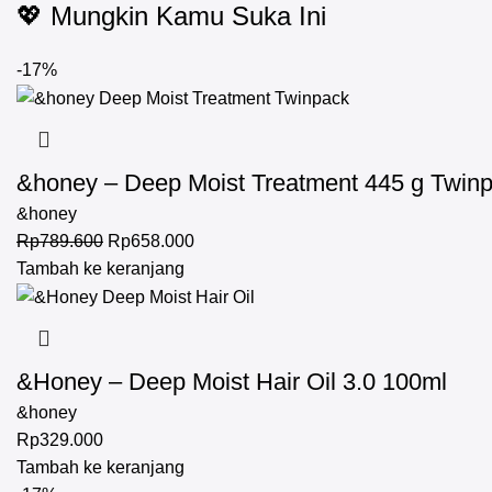
💖 Mungkin Kamu Suka Ini
-17%
&honey – Deep Moist Treatment 445 g Twin
&honey
Rp
789.600
Rp
658.000
Tambah ke keranjang
&Honey – Deep Moist Hair Oil 3.0 100ml
&honey
Rp
329.000
Tambah ke keranjang