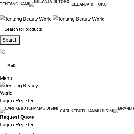
TENTANG KAMI
BELANJA DI TOKO
Search
CS & Beauty Expert
0813-7000-8441
Rp
0
0
items
Menu
Login / Register
CARI KEBUTUHANMU DISINI
Request Quote
Login / Register