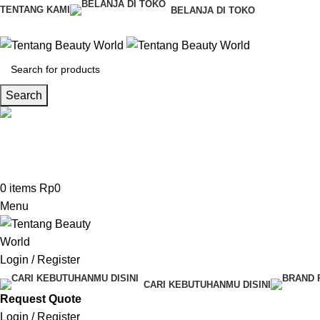
TENTANG KAMI
BELANJA DI TOKO
Search
CS & Beauty Expert
0813-7000-8441
0
items
Rp
0
Menu
Login / Register
CARI KEBUTUHANMU DISINI
Request Quote
Login / Register