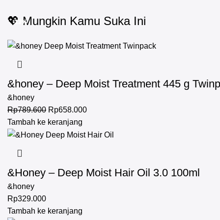
💖 Mungkin Kamu Suka Ini
-17%
-17%
-17%
-13%
-13%
&honey – Deep Moist Treatment 445 g Twin
&honey
Rp
789.600
Rp
658.000
Tambah ke keranjang
&Honey – Deep Moist Hair Oil 3.0 100ml
&honey
Rp
329.000
Tambah ke keranjang