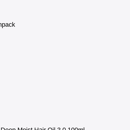
inpack
eep Moist Hair Oil 3.0 100ml