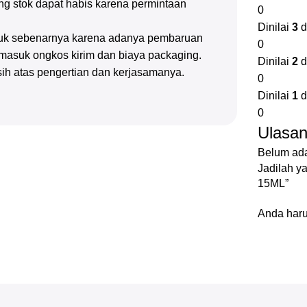
g stok dapat habis karena permintaan
0
Dinilai
3
d
oduk sebenarnya karena adanya pembaruan
0
rmasuk ongkos kirim dan biaya packaging.
Dinilai
2
d
sih atas pengertian dan kerjasamanya.
0
Dinilai
1
d
0
Ulasa
Belum ada
Jadilah 
15ML”
Anda har