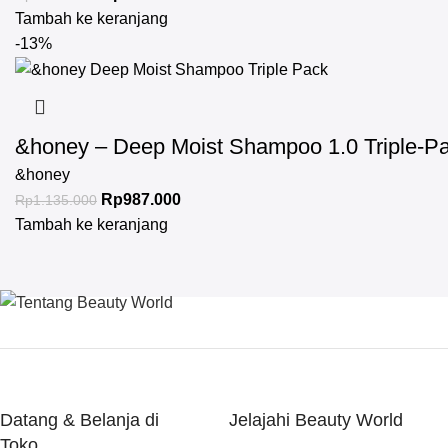
Tambah ke keranjang
-13%
&honey – Deep Moist Shampoo 1.0 Triple-P
&honey
Rp
987.000
Rp
1.135.000
Tambah ke keranjang
Datang & Belanja di
Jelajahi Beauty World
Toko