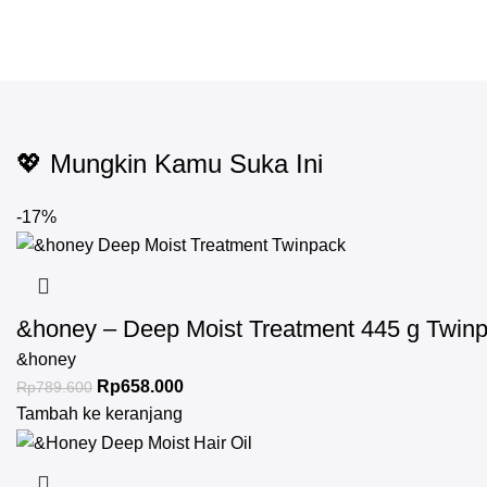
💖 Mungkin Kamu Suka Ini
-17%
&honey – Deep Moist Treatment 445 g Twin
&honey
Rp
658.000
Rp
789.600
Tambah ke keranjang