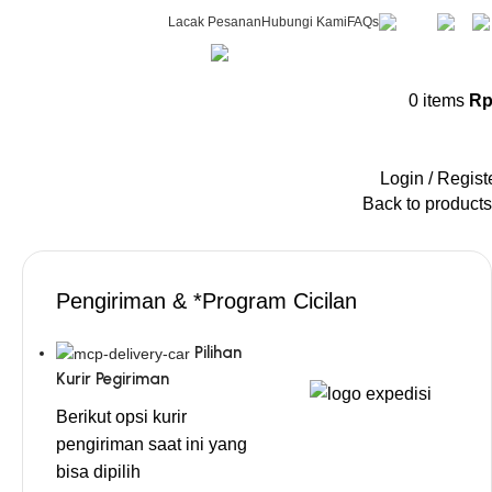
Lacak Pesanan
Hubungi Kami
FAQs
CS & Beauty Expert
0
items
R
0813-7000-8441
Request Quote
Login / Regist
Back to products
Pengiriman & *Program Cicilan
Pilihan
Kurir Pegiriman
Berikut opsi kurir
pengiriman saat ini yang
bisa dipilih