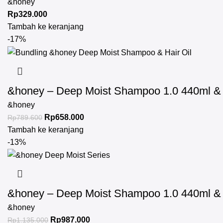
&honey
Rp
329.000
Tambah ke keranjang
-17%
&honey – Deep Moist Shampoo 1.0 440ml & D
&honey
Rp
658.000
Rp
789.600
Tambah ke keranjang
-13%
&honey – Deep Moist Shampoo 1.0 440ml & D
&honey
Rp
987.000
Rp
1.135.000