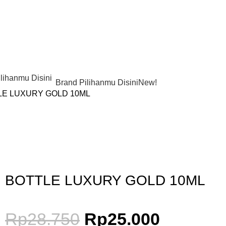
Brand Pilihanmu Disini
New!
LE LUXURY GOLD 10ML
Gunakan Kode: FOLLOWBW20K
*Potongan Rp 20.000 untuk Pembelian Pertama
BOTTLE LUXURY GOLD 10ML
Rp
28.750
Rp
25.000