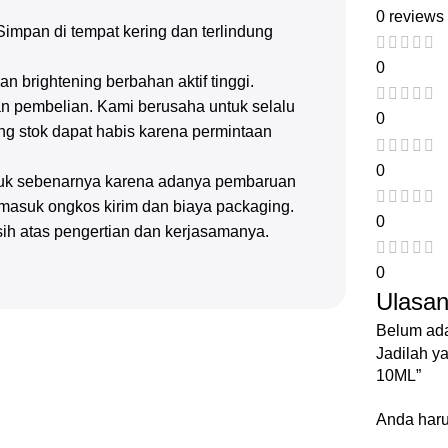
0 reviews
Simpan di tempat kering dan terlindung
0
n brightening berbahan aktif tinggi.
n pembelian. Kami berusaha untuk selalu
0
g stok dapat habis karena permintaan
0
oduk sebenarnya karena adanya pembaruan
rmasuk ongkos kirim dan biaya packaging.
0
sih atas pengertian dan kerjasamanya.
0
Ulasa
Belum ada
Jadilah 
10ML”
Anda har