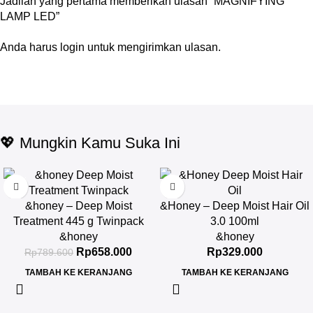
Jadilah yang pertama memberikan ulasan “MAGNIFYING
LAMP LED”
Anda harus
login
untuk mengirimkan ulasan.
💖 Mungkin Kamu Suka Ini
-17%
&honey – Deep Moist
&Honey – Deep Moist Hair Oil
Treatment 445 g Twinpack
3.0 100ml
&honey
&honey
Rp
658.000
Rp
329.000
Rp
789.600
TAMBAH KE KERANJANG
TAMBAH KE KERANJANG