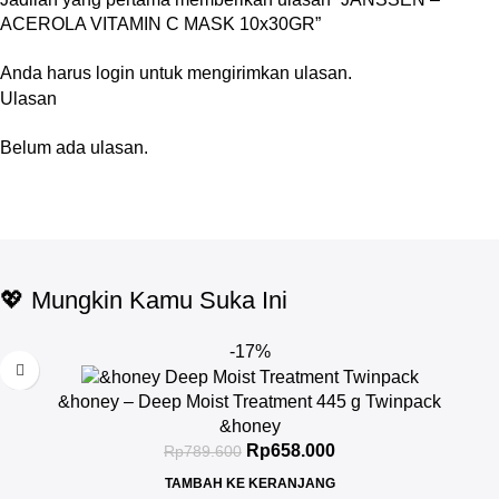
ACEROLA VITAMIN C MASK 10x30GR”
Anda harus
login
untuk mengirimkan ulasan.
Ulasan
Belum ada ulasan.
💖 Mungkin Kamu Suka Ini
-17%
&honey – Deep Moist Treatment 445 g Twinpack
&honey
Rp
658.000
Rp
789.600
TAMBAH KE KERANJANG