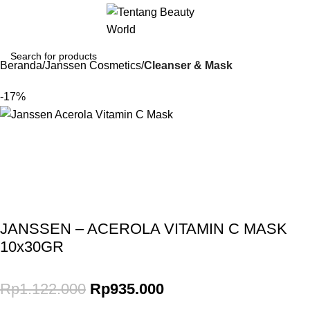
Beranda
Janssen Cosmetics
Cleanser & Mask
-17%
Gunakan Kode: FOLLOWBW20K
*Potongan Rp 20.000 untuk Pembelian Pertama
JANSSEN – ACEROLA VITAMIN C MASK
10x30GR
Rp
1.122.000
Rp
935.000