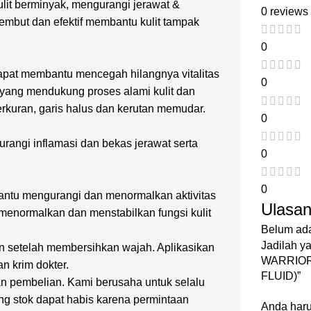
lit berminyak, mengurangi jerawat &
0 reviews
lembut dan efektif membantu kulit tampak
0
 dapat membantu mencegah hilangnya vitalitas
0
 yang mendukung proses alami kulit dan
rkuran, garis halus dan kerutan memudar.
0
rangi inflamasi dan bekas jerawat serta
0
0
antu mengurangi dan menormalkan aktivitas
Ulasa
 menormalkan dan menstabilkan fungsi kulit
Belum ada
Jadilah 
n setelah membersihkan wajah. Aplikasikan
WARRIOR
 krim dokter.
FLUID)”
n pembelian. Kami berusaha untuk selalu
g stok dapat habis karena permintaan
Anda har