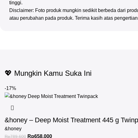
tinggi.
Disclaimer: Foto produk mungkin sedikit berbeda dari pr
atau perubahan pada produk. Terima kasih atas pengertia
💖 Mungkin Kamu Suka Ini
-17%
&honey – Deep Moist Treatment 445 g Twin
&honey
Rp
658.000
Rp
789.600