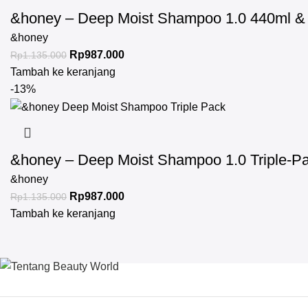
&honey – Deep Moist Shampoo 1.0 440ml & D
&honey
Rp
987.000
Rp
1.135.000
Tambah ke keranjang
-13%
&honey – Deep Moist Shampoo 1.0 Triple-P
&honey
Rp
987.000
Rp
1.135.000
Tambah ke keranjang