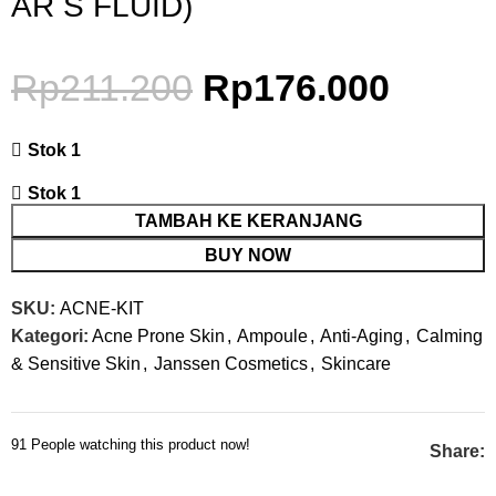
AR S FLUID)
Rp
211.200
Rp
176.000
Stok 1
Stok 1
TAMBAH KE KERANJANG
BUY NOW
SKU:
ACNE-KIT
Kategori:
Acne Prone Skin
,
Ampoule
,
Anti-Aging
,
Calming
& Sensitive Skin
,
Janssen Cosmetics
,
Skincare
91
People watching this product now!
Share: