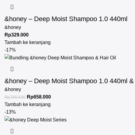
&honey – Deep Moist Shampoo 1.0 440ml
&honey
Rp
329.000
Tambah ke keranjang
-17%
&honey – Deep Moist Shampoo 1.0 440ml & D
&honey
Rp
658.000
Rp
789.600
Tambah ke keranjang
-13%