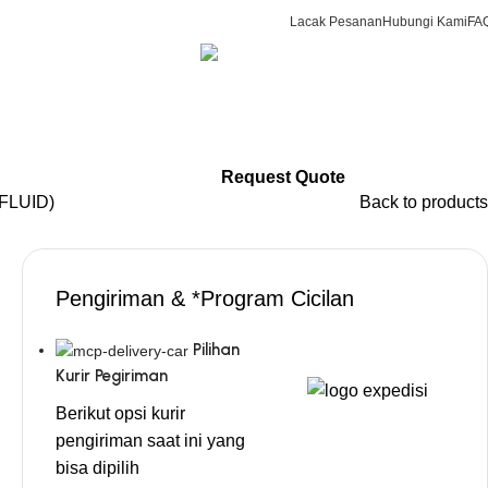
Lacak Pesanan
Hubungi Kami
FA
CS & Beauty Expert
0
items
R
0813-7000-8441
Login / Regist
Request Quote
FLUID)
Back to products
Pengiriman & *Program Cicilan
Pilihan
Kurir Pegiriman
Berikut opsi kurir
pengiriman saat ini yang
bisa dipilih