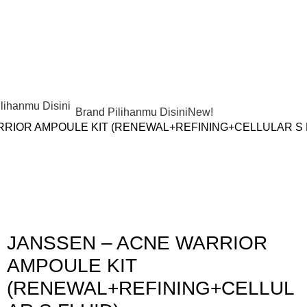
Brand Pilihanmu Disini
New!
RRIOR AMPOULE KIT (RENEWAL+REFINING+CELLULAR S 
Gunakan Kode: FOLLOWBW20K
*Potongan Rp 20.000 untuk Pembelian Pertama
JANSSEN – ACNE WARRIOR
AMPOULE KIT
(RENEWAL+REFINING+CELLUL