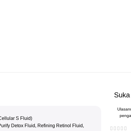
Suka 
Ulasan
penga
llular S Fluid)
ify Detox Fluid, Refining Retinol Fluid,