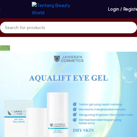
Login / Regist
Beranda
Janssen Cosmetics
Eye Care
-17%