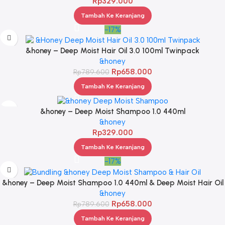
Rp
329.000
Tambah Ke Keranjang
-17%
&honey – Deep Moist Hair Oil 3.0 100ml Twinpack
&honey
Rp
658.000
Rp
789.600
Tambah Ke Keranjang
&honey – Deep Moist Shampoo 1.0 440ml
&honey
Rp
329.000
Tambah Ke Keranjang
-17%
&honey – Deep Moist Shampoo 1.0 440ml & Deep Moist Hair Oil
3.0 100ml
&honey
Rp
658.000
Rp
789.600
Tambah Ke Keranjang