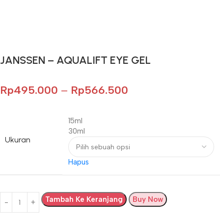
Gunakan Kode: FOLLOWBW20K
*Potongan Rp 20.000 untuk Pembelian Pertama
JANSSEN – AQUALIFT EYE GEL
Rp
495.000
–
Rp
566.500
15ml
30ml
Ukuran
Hapus
Tambah Ke Keranjang
Buy Now