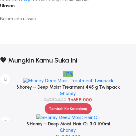
Ulasan
Belum ada ulasan.
💖 Mungkin Kamu Suka Ini
-17%
&honey – Deep Moist Treatment 445 g Twinpack
&honey
Rp
658.000
Rp
789.600
Tambah Ke Keranjang
&Honey – Deep Moist Hair Oil 3.0 100ml
&honey