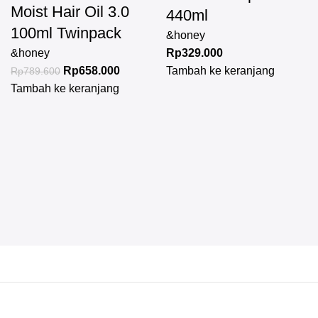
Moist Hair Oil 3.0
440ml
100ml Twinpack
&honey
&honey
Rp
329.000
Rp
658.000
Tambah ke keranjang
Rp
789.600
Tambah ke keranjang