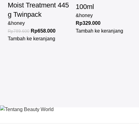
Moist Treatment 445
100ml
g Twinpack
&honey
&honey
Rp
329.000
Rp
658.000
Tambah ke keranjang
Rp
789.600
Tambah ke keranjang