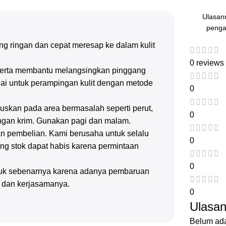
Ulasan
penga
ng ringan dan cepat meresap ke dalam kulit
0 reviews
, serta membantu melangsingkan pinggang
uai untuk perampingan kulit dengan metode
0
uskan pada area bermasalah seperti perut,
0
dengan krim. Gunakan pagi dan malam.
n pembelian. Kami berusaha untuk selalu
0
g stok dapat habis karena permintaan
0
oduk sebenarnya karena adanya pembaruan
n dan kerjasamanya.
0
Ulasa
Belum ada