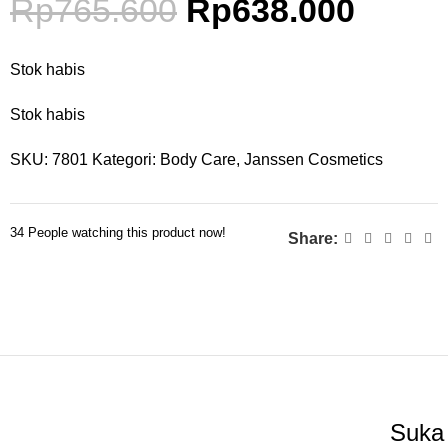
Rp
765.600
Rp
638.000
Stok habis
Stok habis
SKU:
7801
Kategori:
Body Care
,
Janssen Cosmetics
34
People watching this product now!
Share:
Suka 