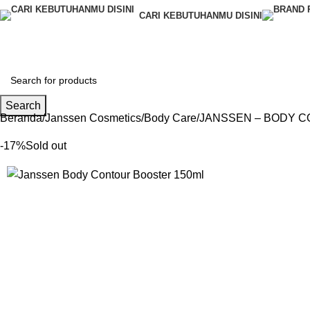
CARI KEBUTUHANMU DISINI
Request Quote
Search
Beranda
Janssen Cosmetics
Body Care
JANSSEN – BODY 
-17%
Sold out