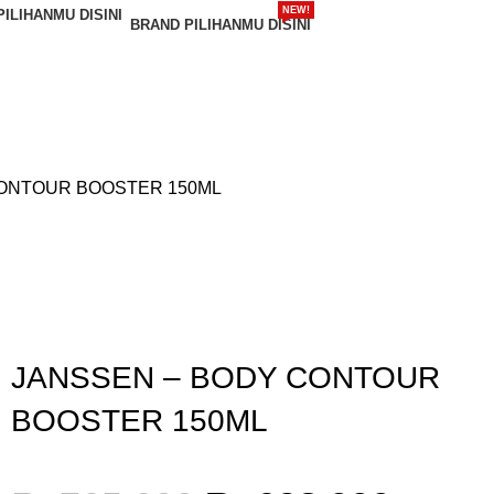
NEW!
BRAND PILIHANMU DISINI
Login / Register
CONTOUR BOOSTER 150ML
Gunakan Kode: FOLLOWBW20K
*Potongan Rp 20.000 untuk Pembelian Pertama
JANSSEN – BODY CONTOUR
BOOSTER 150ML