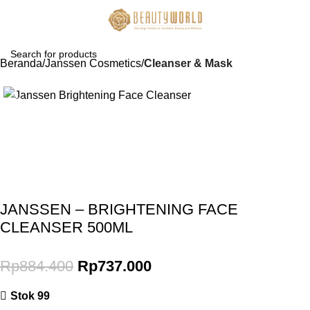
Beranda
Janssen Cosmetics
Cleanser & Mask
-17%
Gunakan Kode: FOLLOWBW20K
*Potongan Rp 20.000 untuk Pembelian Pertama
JANSSEN – BRIGHTENING FACE
CLEANSER 500ML
Rp
884.400
Rp
737.000
Stok 99