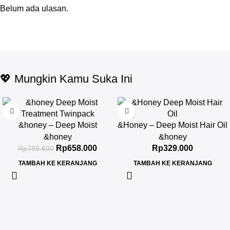
Belum ada ulasan.
💖 Mungkin Kamu Suka Ini
-17%
&honey – Deep Moist
&Honey – Deep Moist Hair Oil
Treatment 445 g Twinpack
3.0 100ml
&honey
&honey
Rp
658.000
Rp
329.000
Rp
789.600
TAMBAH KE KERANJANG
TAMBAH KE KERANJANG