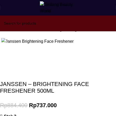
Beranda
Janssen Cosmetics
Brightening
-17%
Gunakan Kode: FOLLOWBW20K
*Potongan Rp 20.000 untuk Pembelian Pertama
JANSSEN – BRIGHTENING FACE
FRESHENER 500ML
Rp
884.400
Rp
737.000