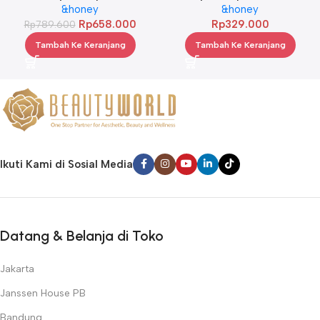
Treatment 445 g Twinpack
&honey
3.0 100ml
&honey
Rp
658.000
Rp
329.000
Rp
789.600
Tambah Ke Keranjang
Tambah Ke Keranjang
Ikuti Kami di Sosial Media
Datang & Belanja di Toko
Jakarta
Janssen House PB
Bandung