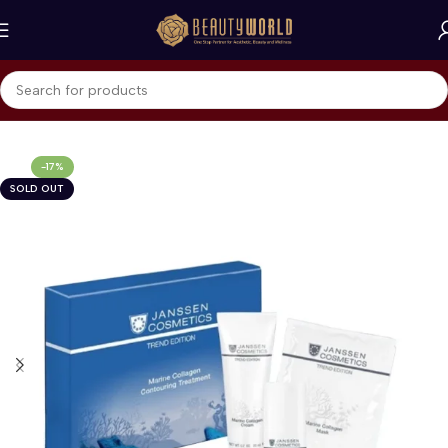
Beranda
Janssen Cosmetics
Moisturizer
-17%
SOLD OUT