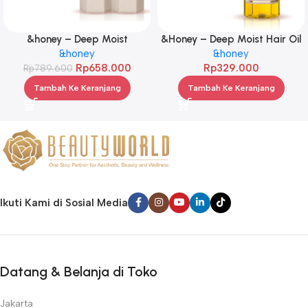
&honey – Deep Moist
&Honey – Deep Moist Hair Oil
Treatment 445 g Twinpack
&honey
3.0 100ml
&honey
Rp
658.000
Rp
329.000
Rp
789.600
Tambah Ke Keranjang
Tambah Ke Keranjang
Ikuti Kami di Sosial Media
Datang & Belanja di Toko
Jakarta