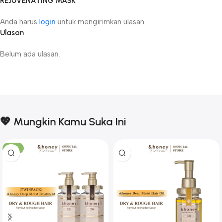
REJUVENATING MASK”
Anda harus
login
untuk mengirimkan ulasan.
Ulasan
Belum ada ulasan.
💖 Mungkin Kamu Suka Ini
-17%