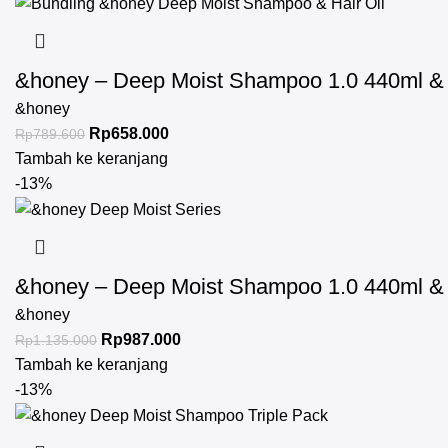
&honey – Deep Moist Shampoo 1.0 440ml & D
&honey
Rp
658.000
Rp
789.600
Tambah ke keranjang
-13%
&honey – Deep Moist Shampoo 1.0 440ml & D
&honey
Rp
987.000
Rp
1.135.000
Tambah ke keranjang
-13%