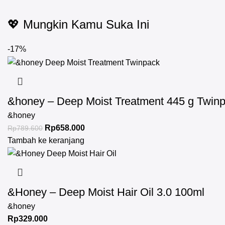
💖 Mungkin Kamu Suka Ini
-17%
&honey – Deep Moist Treatment 445 g Twin
&honey
Rp
658.000
Rp
789.600
Tambah ke keranjang
&Honey – Deep Moist Hair Oil 3.0 100ml
&honey
Rp
329.000