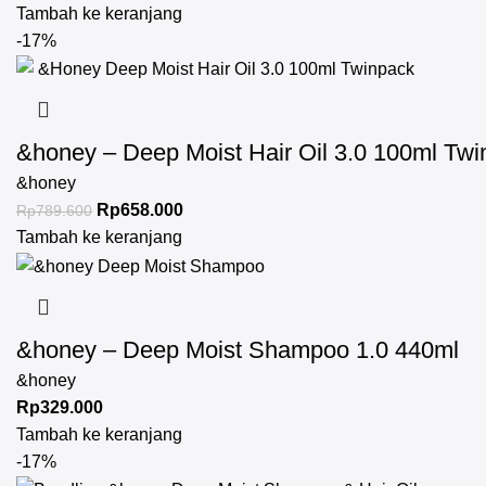
Tambah ke keranjang
-17%
&honey – Deep Moist Hair Oil 3.0 100ml Tw
&honey
Rp
658.000
Rp
789.600
Tambah ke keranjang
&honey – Deep Moist Shampoo 1.0 440ml
&honey
Rp
329.000
Tambah ke keranjang
-17%