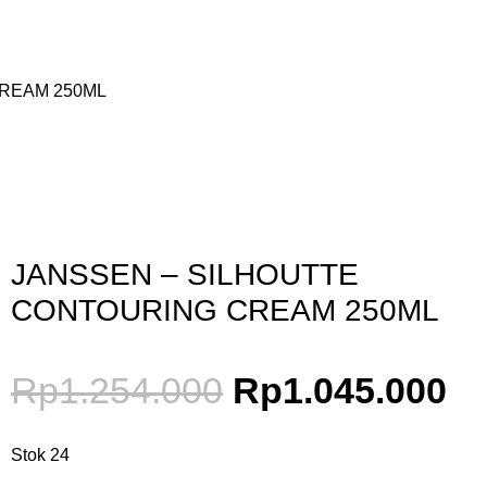
REAM 250ML
Gunakan Kode: FOLLOWBW20K
*Potongan Rp 20.000 untuk Pembelian Pertama
JANSSEN – SILHOUTTE
CONTOURING CREAM 250ML
Rp
1.254.000
Rp
1.045.000
Stok 24