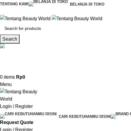
TENTANG KAMI
BELANJA DI TOKO
Search
CS & Beauty Expert
0813-7000-8441
0
items
Rp
0
Menu
Login / Register
CARI KEBUTUHANMU DISINI
Request Quote
Login / Register