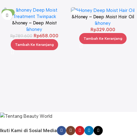
-17%
&Honey – Deep Moist Hair Oil
&honey – Deep Moist
3.0 100ml
&honey
Treatment 445 g Twinpack
&honey
Rp
329.000
Rp
658.000
Rp
789.600
Tambah Ke Keranjang
Tambah Ke Keranjang
Ikuti Kami di Sosial Media