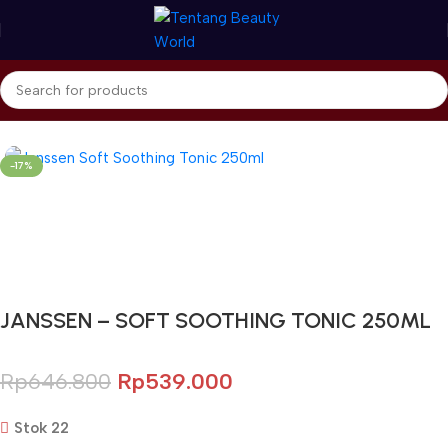
Beranda
Janssen Cosmetics
Toner
-17%
Gunakan Kode: FOLLOWBW20K
*Potongan Rp 20.000 untuk Pembelian Pertama
JANSSEN – SOFT SOOTHING TONIC 250ML
Rp
646.800
Rp
539.000
Stok 22