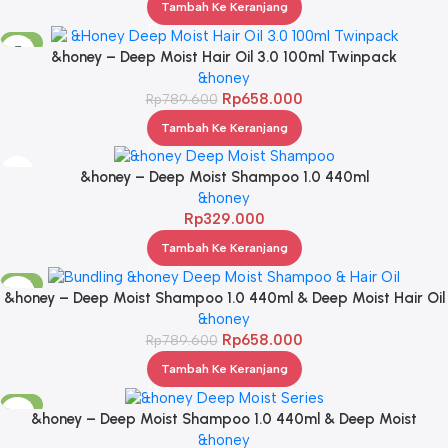
Tambah Ke Keranjang
-17%
&honey – Deep Moist Hair Oil 3.0 100ml Twinpack
&honey
Rp
658.000
Rp
789.600
Tambah Ke Keranjang
&honey – Deep Moist Shampoo 1.0 440ml
&honey
Rp
329.000
Tambah Ke Keranjang
-17%
&honey – Deep Moist Shampoo 1.0 440ml & Deep Moist Hair Oil
3.0 100ml
&honey
Rp
658.000
Rp
789.600
Tambah Ke Keranjang
-13%
&honey – Deep Moist Shampoo 1.0 440ml & Deep Moist
Treatment 2.0 445Gr & Deep Moist Hair Oil 3.0 100ml
&honey