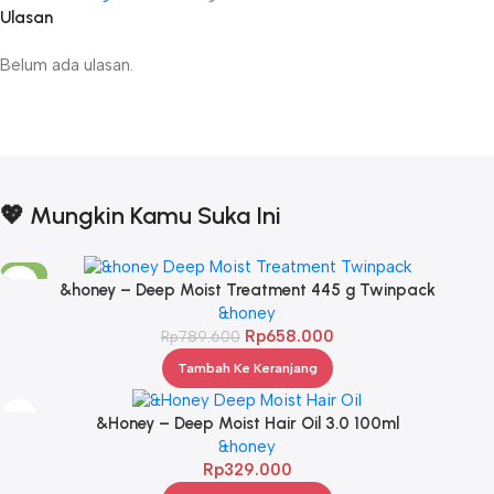
Ulasan
Belum ada ulasan.
💖 Mungkin Kamu Suka Ini
-17%
&honey – Deep Moist Treatment 445 g Twinpack
&honey
Rp
658.000
Rp
789.600
Tambah Ke Keranjang
&Honey – Deep Moist Hair Oil 3.0 100ml
&honey
Rp
329.000