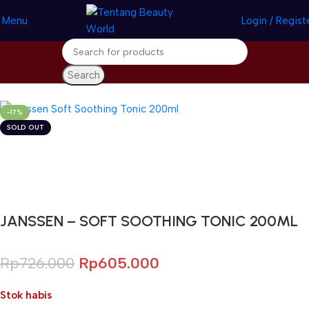
Menu
Login / Regist
Search
Beranda
Janssen Cosmetics
Toner
-17%
SOLD OUT
Gunakan Kode: FOLLOWBW20K
*Potongan Rp 20.000 untuk Pembelian Pertama
JANSSEN – SOFT SOOTHING TONIC 200ML
Rp
726.000
Rp
605.000
Stok habis