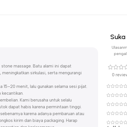
Suka 
Ulasanm
pengal
ot stone massage. Batu alami ini dapat
meningkatkan sirkulasi, serta mengurangi
0 revie
 15–20 menit, lalu gunakan selama sesi pijat.
n kecantikan.
embelian. Kami berusaha untuk selalu
ok dapat habis karena permintaan tinggi.
uk sebenarnya karena adanya pembaruan atau
ngkos kirim dan biaya packaging. Harap