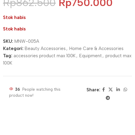
Rp
862.500
Rp
750.000
Stok habis
Stok habis
SKU:
MNW-005A
Kategori:
Beauty Accessories
,
Home Care & Accessories
Tag:
accessories product max 100K
,
Equipment
,
product max
100K
36
People watching this
Share:
product now!