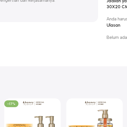
pengertian dan kerjasamanya.
Jadilah y
30X20 C
Anda haru
Ulasan
Belum ada 
-17%