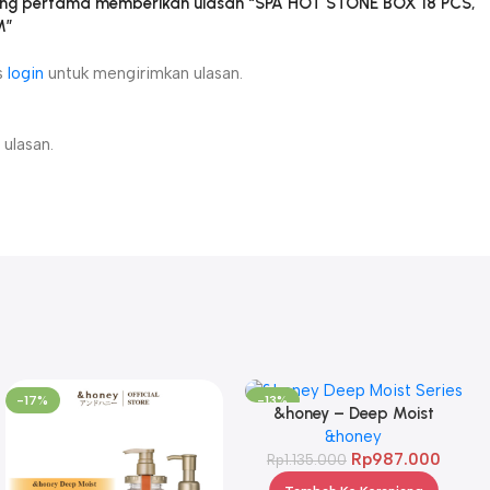
ang pertama memberikan ulasan “SPA HOT STONE BOX 18 PCS,
M”
s
login
untuk mengirimkan ulasan.
ulasan.
-17%
-13%
&honey – Deep Moist
Shampoo 1.0 440ml & Deep
&honey
Moist Treatment 2.0 445Gr
Rp
987.000
Rp
1.135.000
& Deep Moist Hair Oil 3.0