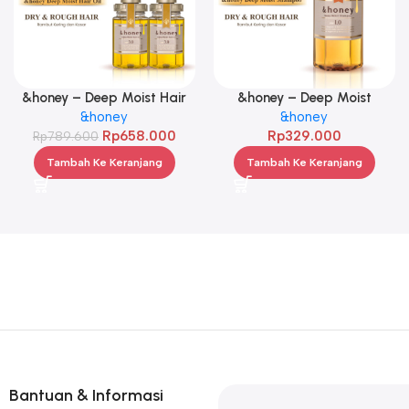
&honey – Deep Moist Hair
&honey – Deep Moist
Oil 3.0 100ml Twinpack
&honey
Shampoo 1.0 440ml
&honey
Rp
658.000
Rp
329.000
Rp
789.600
Tambah Ke Keranjang
Tambah Ke Keranjang
Bantuan & Informasi