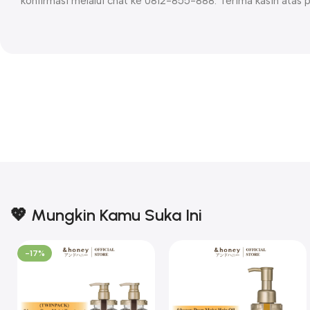
konfirmasi melalui chat ke 0812-855-888. Terima kasih atas 
💖 Mungkin Kamu Suka Ini
-17%