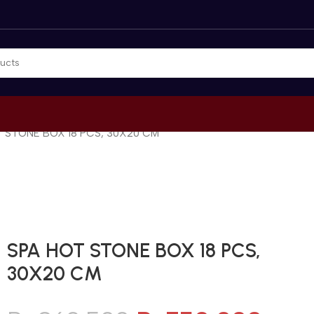
 STONE BOX 18 PCS, 30X20 CM
Gunakan Kode: FOLLOWBW20K
*Potongan Rp 20.000 untuk Pembelian Pertama
SPA HOT STONE BOX 18 PCS,
30X20 CM