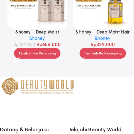
&honey – Deep Moist
&Honey – Deep Moist Hair
Treatment 445 g Twinpack
&honey
Oil 3.0 100ml
&honey
Rp
658.000
Rp
329.000
Rp
789.600
Tambah Ke Keranjang
Tambah Ke Keranjang
Datang & Belanja di
Jelajahi Beauty World