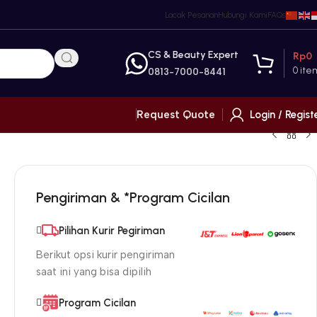
Lacak Pesanan
Hubungi Kami
FAQs
CS & Beauty Expert
Rp
0
0
ite
0813-7000-8441
Login / Regist
Request Quote
Pengiriman & *Program Cicilan
Pilihan Kurir Pegiriman
Berikut opsi kurir pengiriman
saat ini yang bisa dipilih
Program Cicilan