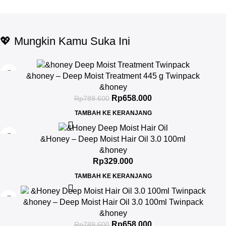
💖 Mungkin Kamu Suka Ini
-17%
&honey – Deep Moist Treatment 445 g Twinpack
&honey
Rp
658.000
Rp
789.600
TAMBAH KE KERANJANG
&Honey – Deep Moist Hair Oil 3.0 100ml
&honey
Rp
329.000
TAMBAH KE KERANJANG
-17%
&honey – Deep Moist Hair Oil 3.0 100ml Twinpack
&honey
Rp
658.000
Rp
789.600