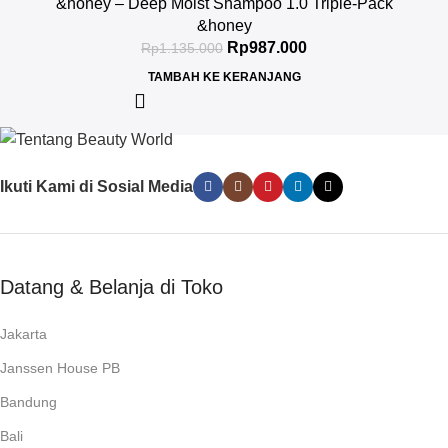
&honey – Deep Moist Shampoo 1.0 Triple-Pack
&honey
Rp
987.000
Rp
1.135.000
TAMBAH KE KERANJANG
Ikuti Kami di Sosial Media
Datang & Belanja di Toko
Jakarta
Janssen House PB
Bandung
Bali