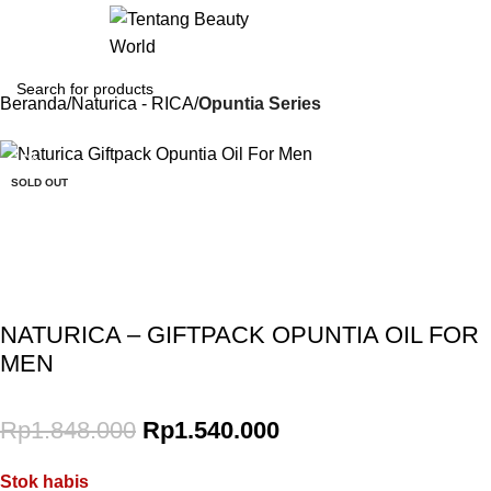
Login / Regist
Beranda
Naturica - RICA
Opuntia Series
-17%
SOLD OUT
Gunakan Kode: FOLLOWBW20K
*Potongan Rp 20.000 untuk Pembelian Pertama
NATURICA – GIFTPACK OPUNTIA OIL FOR
MEN
Rp
1.848.000
Rp
1.540.000
Stok habis