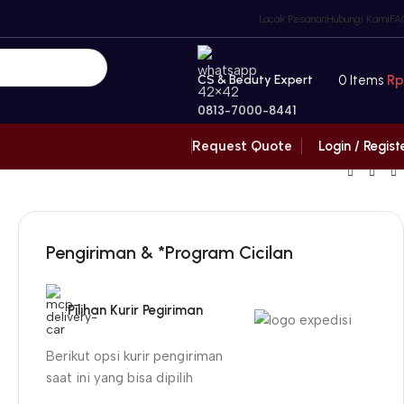
Lacak Pesanan
Hubungi Kami
FA
CS & Beauty Expert
0
Items
Rp
0813-7000-8441
Login / Regist
Request Quote
Pengiriman & *Program Cicilan
Pilihan Kurir Pegiriman
Berikut opsi kurir pengiriman
saat ini yang bisa dipilih