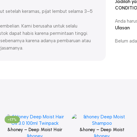
Jadilah y
CONDITIO
ut setelah keramas, pijat lembut selama 3–5
Anda haru
embelian. Kami berusaha untuk selalu
Ulasan
ok dapat habis karena permintaan tinggi.
uk sebenarnya karena adanya pembaruan atau
Belum ada 
rjasamanya.
-17%
&honey – Deep Moist Hair
&honey – Deep Moist
Oil 3.0 100ml Twinpack
&honey
Shampoo 1.0 440ml
&honey