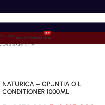
NEW!
Brand Pilihanmu Disini
 CONDITIONER 1000ML
Gunakan Kode: FOLLOWBW20K
*Potongan Rp 20.000 untuk Pembelian Pertama
NATURICA – OPUNTIA OIL
CONDITIONER 1000ML