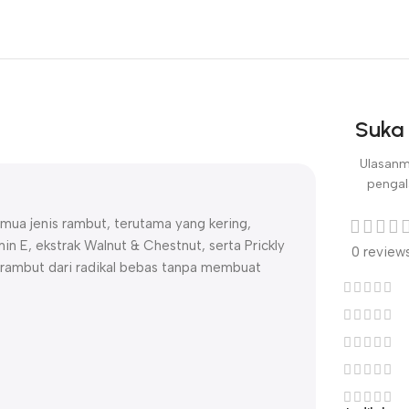
Suka 
Ulasanm
pengal
emua jenis rambut, terutama yang kering,
 E, ekstrak Walnut & Chestnut, serta Prickly
0 review
i rambut dari radikal bebas tanpa membuat