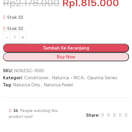
Rp
2.178.000
Rp
1.815.000
Stok 32
Stok 32
Tambah Ke Keranjang
Buy Now
SKU:
NOILESC-1000
Kategori:
Conditioner
,
Naturica - RICA
,
Opuntia Series
Tag:
Naturica Only
,
Naturica Padel
36
People watching this
Share:
product now!