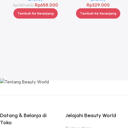
Rp
658.000
Rp
329.000
Rp
789.600
Tambah Ke Keranjang
Tambah Ke Keranjang
Datang & Belanja di
Jelajahi Beauty World
Toko