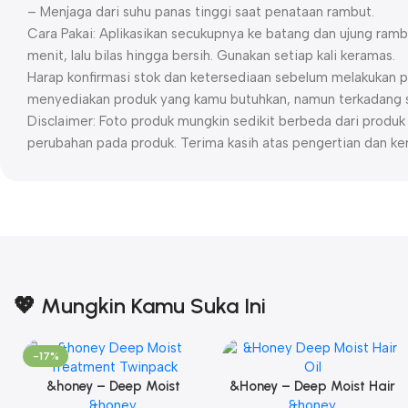
– Menjaga dari suhu panas tinggi saat penataan rambut.
Cara Pakai: Aplikasikan secukupnya ke batang dan ujung ramb
menit, lalu bilas hingga bersih. Gunakan setiap kali keramas.
Harap konfirmasi stok dan ketersediaan sebelum melakukan p
menyediakan produk yang kamu butuhkan, namun terkadang st
Disclaimer: Foto produk mungkin sedikit berbeda dari prod
perubahan pada produk. Terima kasih atas pengertian dan ke
💖 Mungkin Kamu Suka Ini
-17%
&honey – Deep Moist
&Honey – Deep Moist Hair
Treatment 445 g Twinpack
&honey
Oil 3.0 100ml
&honey