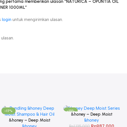
ang pertama memberikan ulasan “NATURICA – OPUNTIA OIL
NER 1000ML”
s
login
untuk mengirimkan ulasan.
ulasan.
-17%
-13%
&honey – Deep Moist
&honey – Deep Moist
Shampoo 1.0 440ml & Deep
&honey
Shampoo 1.0 440ml & Deep
&honey
Moist Treatment 2.0 445Gr
Rp
987.000
Rp
1.135.000