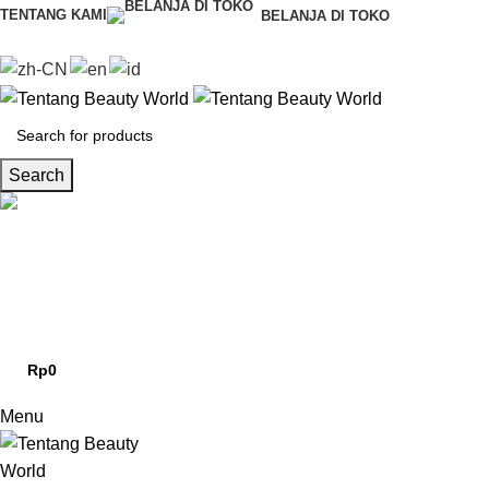
0
TENTANG KAMI
BELANJA DI TOKO
Search
CS & Beauty Expert
0813-7000-8441
Rp
0
0
items
Menu