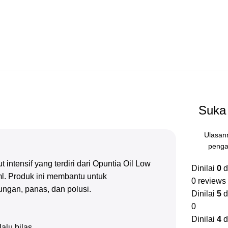
Suka 
Ulasan
penga
intensif yang terdiri dari Opuntia Oil Low
Dinilai
0
d
l. Produk ini membantu untuk
0 reviews
ungan, panas, dan polusi.
Dinilai
5
d
0
Dinilai
4
d
alu bilas.