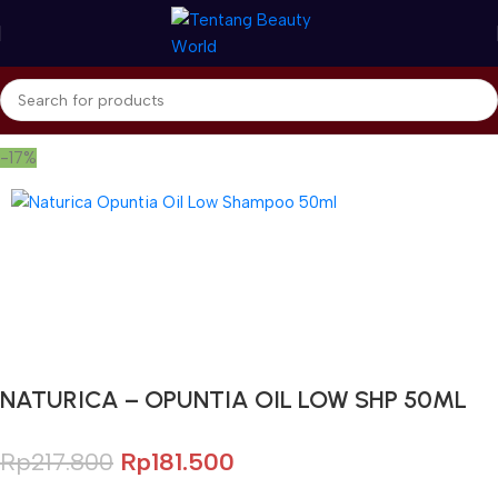
Beranda
Naturica - RICA
Opuntia Series
-17%
Gunakan Kode: FOLLOWBW20K
*Potongan Rp 20.000 untuk Pembelian Pertama
NATURICA – OPUNTIA OIL LOW SHP 50ML
Rp
217.800
Rp
181.500