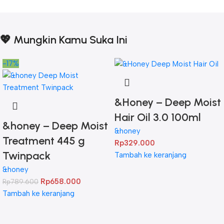
💖 Mungkin Kamu Suka Ini
-17%
&Honey – Deep Moist
Hair Oil 3.0 100ml
&honey – Deep Moist
&honey
Treatment 445 g
Rp
329.000
Twinpack
Tambah ke keranjang
&honey
Rp
658.000
Rp
789.600
Tambah ke keranjang