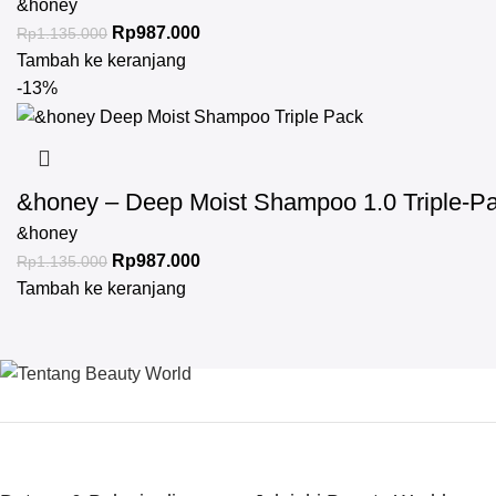
&honey
Rp
987.000
Rp
1.135.000
Tambah ke keranjang
-13%
&honey – Deep Moist Shampoo 1.0 Triple-P
&honey
Rp
987.000
Rp
1.135.000
Tambah ke keranjang