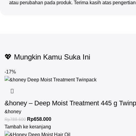
atau perubahan pada produk. Terima kasih atas pengertia
💖 Mungkin Kamu Suka Ini
-17%
&honey – Deep Moist Treatment 445 g Twin
&honey
Rp
658.000
Rp
789.600
Tambah ke keranjang