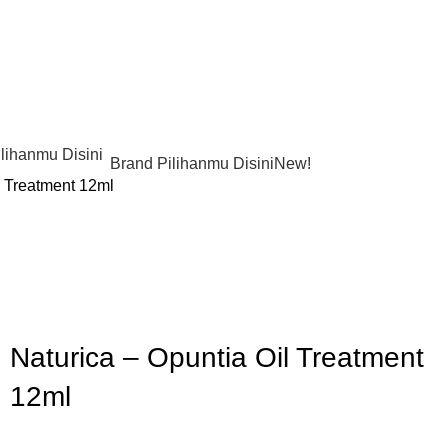
Brand Pilihanmu Disini
New!
l Treatment 12ml
Gunakan Kode: FOLLOWBW20K
*Potongan Rp 20.000 untuk Pembelian Pertama
Naturica – Opuntia Oil Treatment
12ml