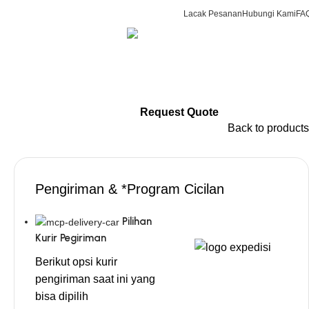
Lacak Pesanan
Hubungi Kami
FA
CS & Beauty Expert
0
items
R
0813-7000-8441
Login / Regist
Request Quote
Back to products
Pengiriman & *Program Cicilan
Pilihan
Kurir Pegiriman
Berikut opsi kurir
pengiriman saat ini yang
bisa dipilih