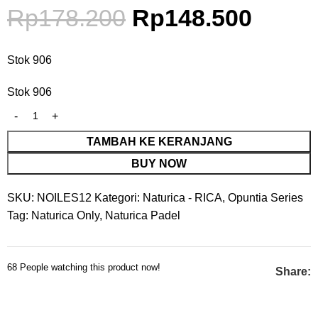
Rp
178.200
Rp
148.500
Stok 906
Stok 906
TAMBAH KE KERANJANG
BUY NOW
SKU:
NOILES12
Kategori:
Naturica - RICA
,
Opuntia Series
Tag:
Naturica Only
,
Naturica Padel
68
People watching this product now!
Share: