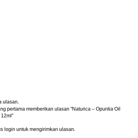
n
 ulasan.
ang pertama memberikan ulasan “Naturica – Opuntia Oil
 12ml”
us
login
untuk mengirimkan ulasan.