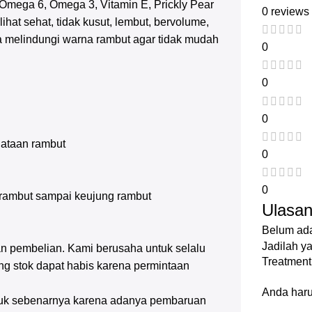
n Omega 6, Omega 3, Vitamin E, Prickly Pear
0 reviews
lihat sehat, tidak kusut, lembut, bervolume,
ta melindungi warna rambut agar tidak mudah
0
0
0
ataan rambut
0
0
h rambut sampai keujung rambut
Ulasa
Belum ada
Jadilah y
n pembelian. Kami berusaha untuk selalu
Treatment
g stok dapat habis karena permintaan
Anda har
oduk sebenarnya karena adanya pembaruan