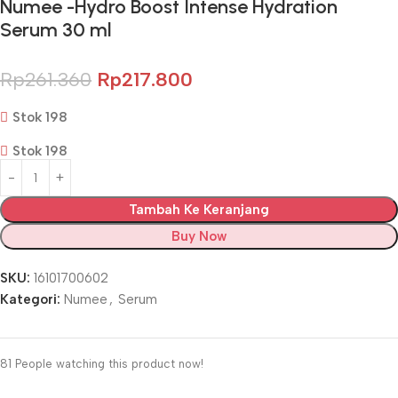
Numee -Hydro Boost Intense Hydration
Serum 30 ml
Rp
261.360
Rp
217.800
Stok 198
Stok 198
Tambah Ke Keranjang
Buy Now
SKU:
16101700602
Kategori:
Numee
,
Serum
81
People watching this product now!