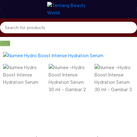
Beranda
Numee
Serum
-17%
Gunakan Kode: FOLLOWBW20K
*Potongan Rp 20.000 untuk Pembelian Pertama