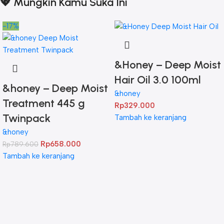
💖 Mungkin Kamu Suka Ini
-17%
&Honey – Deep Moist
Hair Oil 3.0 100ml
&honey – Deep Moist
&honey
Treatment 445 g
Rp
329.000
Twinpack
Tambah ke keranjang
&honey
Rp
658.000
Rp
789.600
Tambah ke keranjang