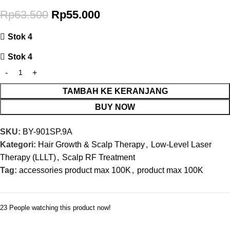
Rp
63.500
Rp
55.000
Stok 4
Stok 4
TAMBAH KE KERANJANG
BUY NOW
SKU:
BY-901SP.9A
Kategori:
Hair Growth & Scalp Therapy
,
Low-Level Laser
Therapy (LLLT)
,
Scalp RF Treatment
Tag:
accessories product max 100K
,
product max 100K
23
People watching this product now!