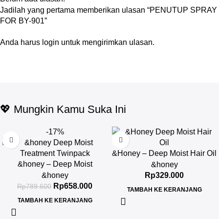
Jadilah yang pertama memberikan ulasan “PENUTUP SPRAY
FOR BY-901”
Anda harus
login
untuk mengirimkan ulasan.
💖 Mungkin Kamu Suka Ini
-17%
&Honey – Deep Moist Hair Oil
&honey – Deep Moist
3.0 100ml
&honey
Treatment 445 g Twinpack
&honey
Rp
329.000
Rp
658.000
Rp
789.600
TAMBAH KE KERANJANG
TAMBAH KE KERANJANG