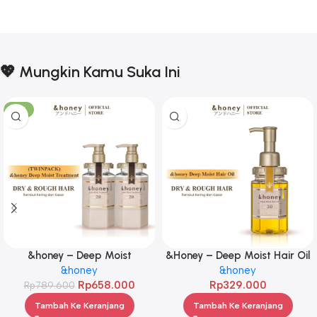
💖 Mungkin Kamu Suka Ini
-17%
&honey – Deep Moist
&Honey – Deep Moist Hair Oil
Treatment 445 g Twinpack
&honey
3.0 100ml
&honey
Rp
658.000
Rp
329.000
Rp
789.600
Tambah Ke Keranjang
Tambah Ke Keranjang