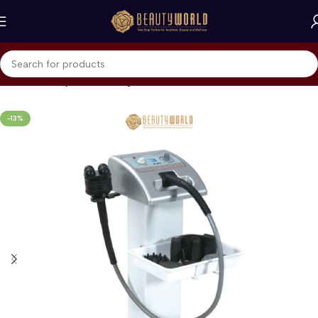
Beranda
Body Contouring & Fat Reduction
-13%