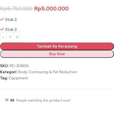
Rp
5.750.000
Rp
5.000.000
Stok 2
Stok 2
Tambah Ke Keranjang
Buy Now
SKU:
RD-B383A
Kategori:
Body Contouring & Fat Reduction
Tag:
Equipment
88
People watching this product now!