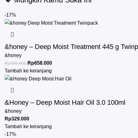
-17%
&honey – Deep Moist Treatment 445 g Twin
&honey
Rp
658.000
Rp
789.600
Tambah ke keranjang
&Honey – Deep Moist Hair Oil 3.0 100ml
&honey
Rp
329.000
Tambah ke keranjang
-17%