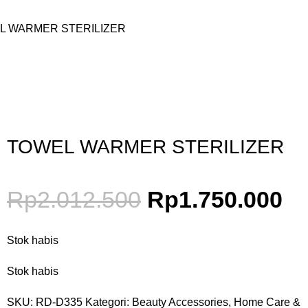
L WARMER STERILIZER
Gunakan Kode: FOLLOWBW20K
*Potongan Rp 20.000 untuk Pembelian Pertama
TOWEL WARMER STERILIZER
Rp
2.012.500
Rp
1.750.000
Stok habis
Stok habis
SKU:
RD-D335
Kategori:
Beauty Accessories
,
Home Care &