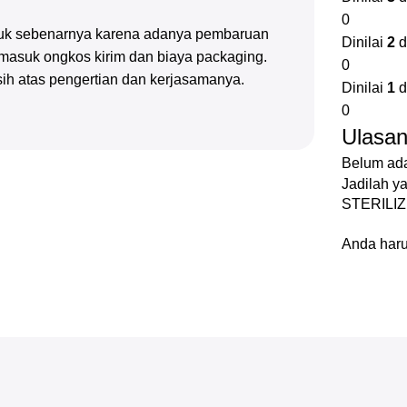
0
oduk sebenarnya karena adanya pembaruan
Dinilai
2
d
rmasuk ongkos kirim dan biaya packaging.
0
sih atas pengertian dan kerjasamanya.
Dinilai
1
d
0
Ulasa
Belum ada
Jadilah 
STERILI
Anda har