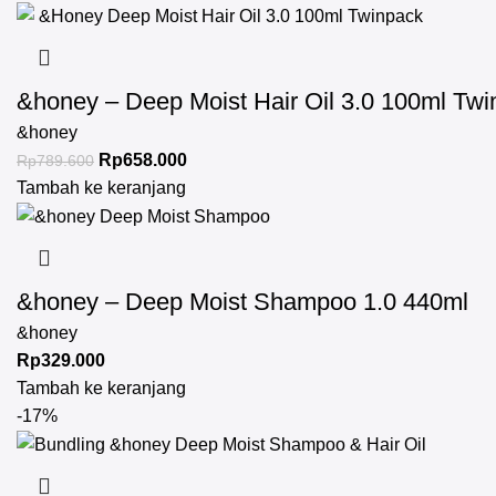
&honey – Deep Moist Hair Oil 3.0 100ml Tw
&honey
Rp
658.000
Rp
789.600
Tambah ke keranjang
&honey – Deep Moist Shampoo 1.0 440ml
&honey
Rp
329.000
Tambah ke keranjang
-17%