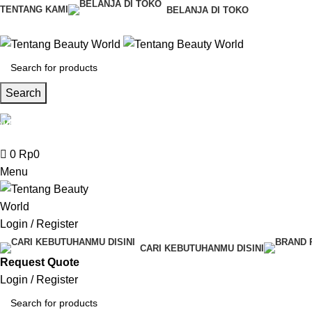
0
TENTANG KAMI
BELANJA DI TOKO
Search
CS & Beauty Expert
0813-7000-8441
0
Rp
0
Menu
Login / Register
CARI KEBUTUHANMU DISINI
Request Quote
Login / Register