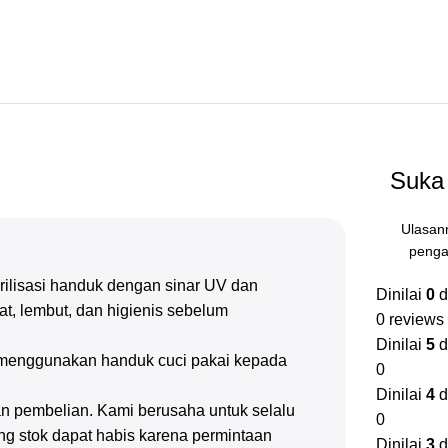
Suka 
Ulasan
penga
erilisasi handuk dengan sinar UV dan
Dinilai
0
d
at, lembut, dan higienis sebelum
0 reviews
Dinilai
5
d
ng menggunakan handuk cuci pakai kepada
0
Dinilai
4
d
n pembelian. Kami berusaha untuk selalu
0
g stok dapat habis karena permintaan
Dinilai
3
d