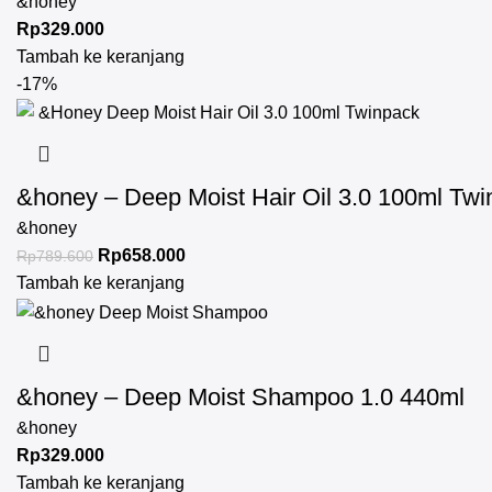
&honey
Rp
329.000
Tambah ke keranjang
-17%
&honey – Deep Moist Hair Oil 3.0 100ml Tw
&honey
Rp
658.000
Rp
789.600
Tambah ke keranjang
&honey – Deep Moist Shampoo 1.0 440ml
&honey
Rp
329.000
Tambah ke keranjang