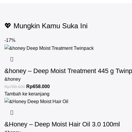
💖 Mungkin Kamu Suka Ini
-17%
&honey – Deep Moist Treatment 445 g Twin
&honey
Rp
658.000
Rp
789.600
Tambah ke keranjang
&Honey – Deep Moist Hair Oil 3.0 100ml