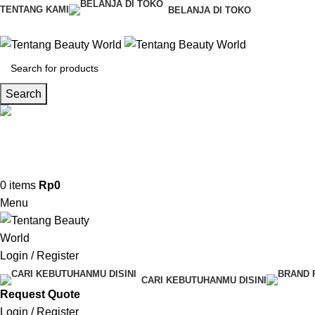
TENTANG KAMI
BELANJA DI TOKO
Search
CS & Beauty Expert
0813-7000-8441
0
items
Rp
0
Menu
Login / Register
CARI KEBUTUHANMU DISINI
Request Quote
Login / Register