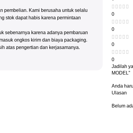
n pembelian. Kami berusaha untuk selalu
0
g stok dapat habis karena permintaan
0
oduk sebenarnya karena adanya pembaruan
rmasuk ongkos kirim dan biaya packaging.
0
sih atas pengertian dan kerjasamanya.
0
Jadilah 
MODEL”
Anda har
Ulasan
Belum ada