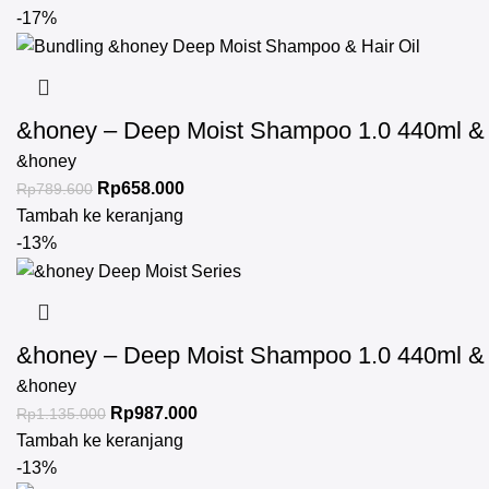
-17%
&honey – Deep Moist Shampoo 1.0 440ml & D
&honey
Rp
658.000
Rp
789.600
Tambah ke keranjang
-13%
&honey – Deep Moist Shampoo 1.0 440ml & D
&honey
Rp
987.000
Rp
1.135.000
Tambah ke keranjang
-13%