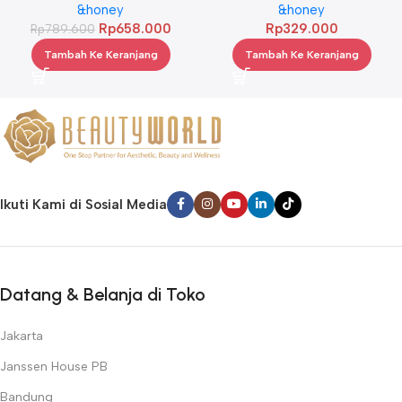
Treatment 445 g Twinpack
&honey
3.0 100ml
&honey
Rp
658.000
Rp
329.000
Rp
789.600
Tambah Ke Keranjang
Tambah Ke Keranjang
Ikuti Kami di Sosial Media
Datang & Belanja di Toko
Jakarta
Janssen House PB
Bandung