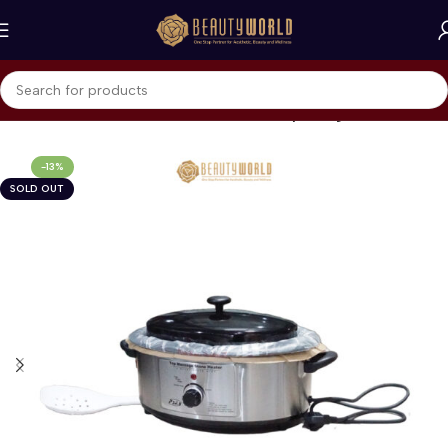
Beranda
Home Care & Accessories
Beauty Gadget
-13%
SOLD OUT