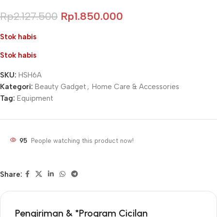
Rp
2.127.500
Rp
1.850.000
Stok habis
Stok habis
SKU:
HSH6A
Kategori:
Beauty Gadget
,
Home Care & Accessories
Tag:
Equipment
95
People watching this product now!
Share:
Pengiriman & *Program Cicilan