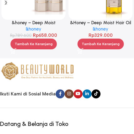
&honey – Deep Moist
&Honey – Deep Moist Hair Oil
Treatment 445 g Twinpack
&honey
3.0 100ml
&honey
Rp
658.000
Rp
329.000
Rp
789.600
Tambah Ke Keranjang
Tambah Ke Keranjang
Ikuti Kami di Sosial Media
Datang & Belanja di Toko