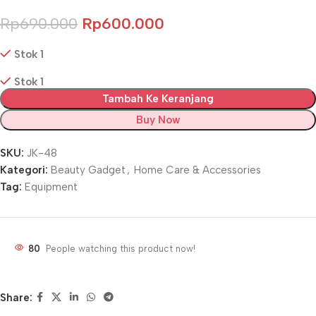
Rp
690.000
Rp
600.000
Stok 1
Stok 1
Tambah Ke Keranjang
Buy Now
SKU:
JK-48
Kategori:
Beauty Gadget
,
Home Care & Accessories
Tag:
Equipment
80
People watching this product now!
Share: