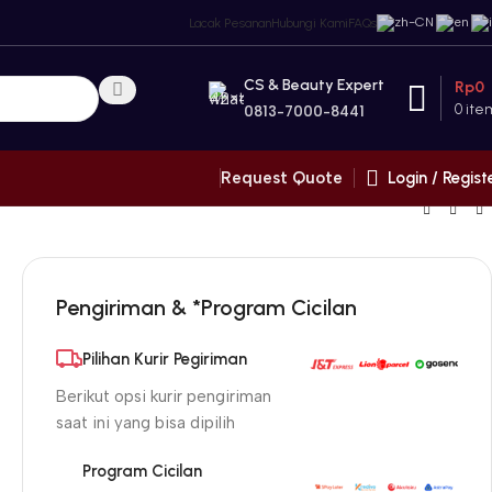
Lacak Pesanan
Hubungi Kami
FAQs
CS & Beauty Expert
Rp
0
0
ite
0813-7000-8441
Login / Regist
Request Quote
Pengiriman & *Program Cicilan
Pilihan Kurir Pegiriman
Berikut opsi kurir pengiriman
saat ini yang bisa dipilih
Program Cicilan