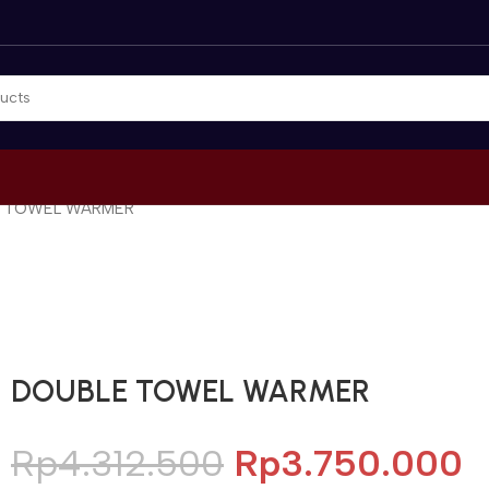
 TOWEL WARMER
Gunakan Kode: FOLLOWBW20K
*Potongan Rp 20.000 untuk Pembelian Pertama
DOUBLE TOWEL WARMER
Rp
4.312.500
Rp
3.750.000