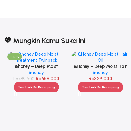
💖 Mungkin Kamu Suka Ini
-17%
&honey – Deep Moist
&Honey – Deep Moist Hair
Treatment 445 g Twinpack
&honey
Oil 3.0 100ml
&honey
Rp
658.000
Rp
329.000
Rp
789.600
Tambah Ke Keranjang
Tambah Ke Keranjang