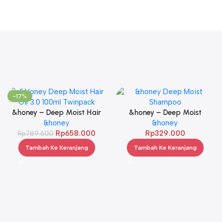
-17%
&honey – Deep Moist Hair
&honey – Deep Moist
Oil 3.0 100ml Twinpack
&honey
Shampoo 1.0 440ml
&honey
Rp
658.000
Rp
329.000
Rp
789.600
Tambah Ke Keranjang
Tambah Ke Keranjang