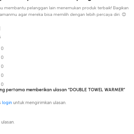
u membantu pelanggan lain menemukan produk terbaik! Bagikan
amanmu agar mereka bisa memilih dengan lebih percaya diri. 😊
s
0
0
0
0
0
yang pertama memberikan ulasan “DOUBLE TOWEL WARMER”
s
login
untuk mengirimkan ulasan.
ulasan.