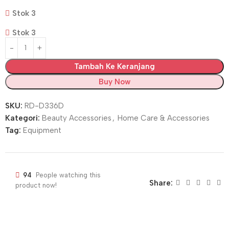
Stok 3
Stok 3
Tambah Ke Keranjang
Buy Now
SKU:
RD-D336D
Kategori:
Beauty Accessories
,
Home Care & Accessories
Tag:
Equipment
94
People watching this
Share:
product now!