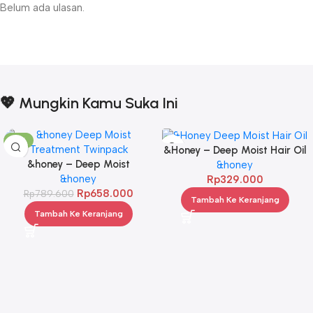
Belum ada ulasan.
💖 Mungkin Kamu Suka Ini
-17%
&Honey – Deep Moist Hair Oil
&honey – Deep Moist
3.0 100ml
&honey
Treatment 445 g Twinpack
&honey
Rp
329.000
Rp
658.000
Rp
789.600
Tambah Ke Keranjang
Tambah Ke Keranjang