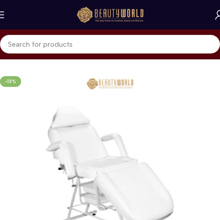
Beranda
Home Care & Accessories
Beauty Accessories
-13%