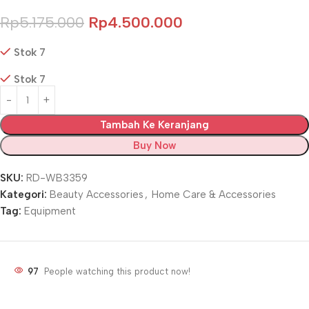
Rp
5.175.000
Rp
4.500.000
Stok 7
Stok 7
Tambah Ke Keranjang
Buy Now
SKU:
RD-WB3359
Kategori:
Beauty Accessories
,
Home Care & Accessories
Tag:
Equipment
97
People watching this product now!