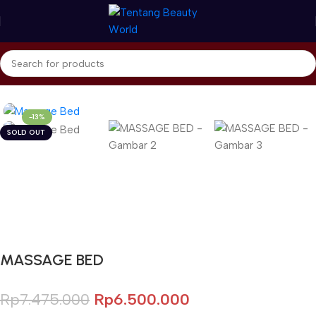
Beranda
Home Care & Accessories
Beauty Accessories
-13%
SOLD OUT
Gunakan Kode: FOLLOWBW20K
*Potongan Rp 20.000 untuk Pembelian Pertama
MASSAGE BED
Rp
7.475.000
Rp
6.500.000