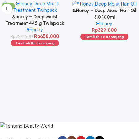
-17%
&Honey – Deep Moist Hair Oil
&honey – Deep Moist
3.0 100ml
Treatment 445 g Twinpack
&honey
&honey
Rp
329.000
Rp
658.000
Rp
789.600
Tambah Ke Keranjang
Tambah Ke Keranjang