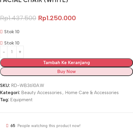
Rp
1.437.500
Rp
1.250.000
Stok 10
Stok 10
Tambah Ke Keranjang
Buy Now
SKU:
RD-WB3610A.W
Kategori:
Beauty Accessories
,
Home Care & Accessories
Tag:
Equipment
65
People watching this product now!