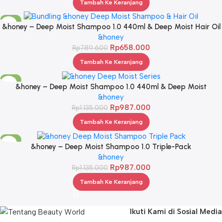
Tambah Ke Keranjang
-17%
&honey – Deep Moist Shampoo 1.0 440ml & Deep Moist Hair Oil
3.0 100ml
&honey
Rp
658.000
Rp
789.600
Tambah Ke Keranjang
-13%
&honey – Deep Moist Shampoo 1.0 440ml & Deep Moist
Treatment 2.0 445Gr & Deep Moist Hair Oil 3.0 100ml
&honey
Rp
987.000
Rp
1.135.000
Tambah Ke Keranjang
-13%
&honey – Deep Moist Shampoo 1.0 Triple-Pack
&honey
Rp
987.000
Rp
1.135.000
Tambah Ke Keranjang
Ikuti Kami di Sosial Media