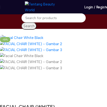
Login / Regist
Search
Beranda
Home Care & Accessories
Beauty Accessories
-13%
Gunakan Kode: FOLLOWBW20K
*Potongan Rp 20.000 untuk Pembelian Pertama
FACIAL CHAIR (WHITE)