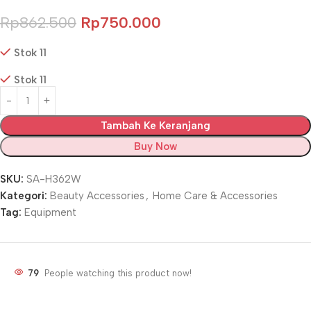
Rp
862.500
Rp
750.000
Stok 11
Stok 11
Tambah Ke Keranjang
Buy Now
SKU:
SA-H362W
Kategori:
Beauty Accessories
,
Home Care & Accessories
Tag:
Equipment
79
People watching this product now!