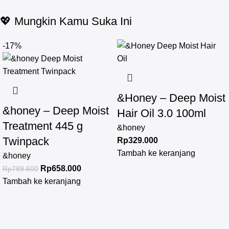
💖 Mungkin Kamu Suka Ini
-17%
&Honey – Deep Moist
&honey – Deep Moist
Hair Oil 3.0 100ml
Treatment 445 g
&honey
Twinpack
Rp
329.000
Tambah ke keranjang
&honey
Rp
658.000
Rp
789.600
Tambah ke keranjang