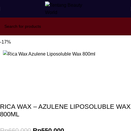
Beranda
Naturica - RICA
Hard Wax
-17%
Gunakan Kode: FOLLOWBW20K
*Potongan Rp 20.000 untuk Pembelian Pertama
RICA WAX – AZULENE LIPOSOLUBLE WAX
800ML
Rp
660.000
Rp
550.000