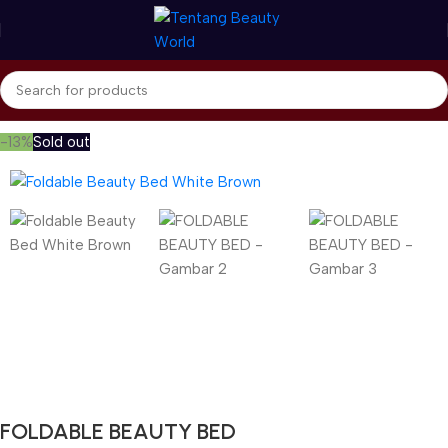
Beranda
Home Care & Accessories
Beauty Accessories
-13%
Sold out
Gunakan Kode: FOLLOWBW20K
*Potongan Rp 20.000 untuk Pembelian Pertama
FOLDABLE BEAUTY BED