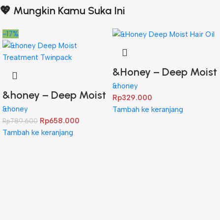
💖 Mungkin Kamu Suka Ini
-17%
&Honey – Deep Moist
Hair Oil 3.0 100ml
&honey
&honey – Deep Moist
Rp
329.000
Treatment 445 g
&honey
Tambah ke keranjang
Rp
658.000
Rp
789.600
Twinpack
Tambah ke keranjang