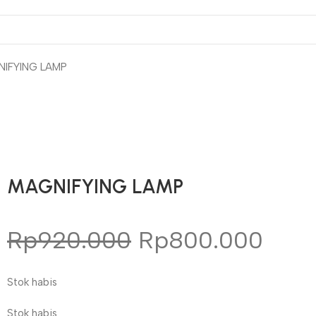
IFYING LAMP
Gunakan Kode: FOLLOWBW20K
*Potongan Rp 20.000 untuk Pembelian Pertama
MAGNIFYING LAMP
Rp
920.000
Rp
800.000
Stok habis
Stok habis