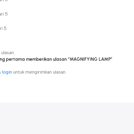
ri 5
ri 5
n
ulasan.
yang pertama memberikan ulasan “MAGNIFYING LAMP”
s
login
untuk mengirimkan ulasan.