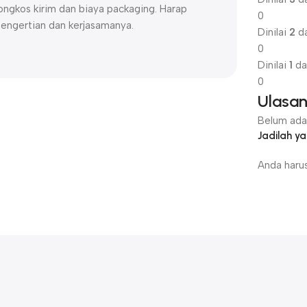
ngkos kirim dan biaya packaging. Harap
0
pengertian dan kerjasamanya.
Dinilai
2
da
0
Dinilai
1
da
0
Ulasa
Belum ada 
Jadilah 
Anda haru