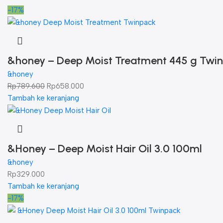
-17%
&honey – Deep Moist Treatment 445 g Twi
&honey
Rp
789.600
Rp
658.000
Tambah ke keranjang
&Honey – Deep Moist Hair Oil 3.0 100ml
&honey
Rp
329.000
Tambah ke keranjang
-17%