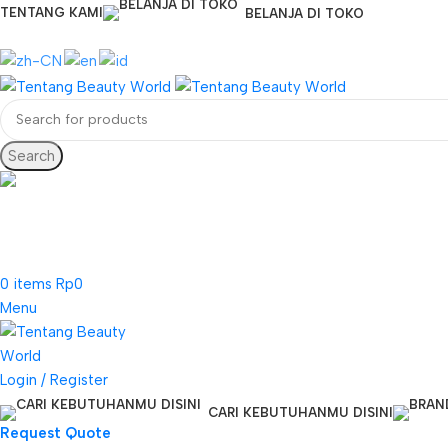
TENTANG KAMI
BELANJA DI TOKO
Search
CS & Beauty Expert
0813-7000-8441
0
items
Rp
0
Menu
Login / Register
CARI KEBUTUHANMU DISINI
Request Quote