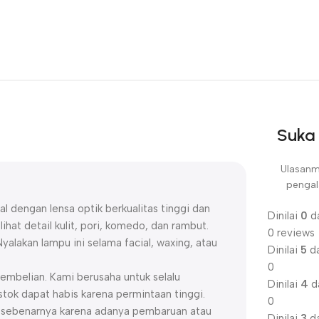
Suka 
Ulasanm
pengal
 dengan lensa optik berkualitas tinggi dan
Dinilai
0
da
hat detail kulit, pori, komedo, dan rambut.
0 reviews
alakan lampu ini selama facial, waxing, atau
Dinilai
5
da
0
embelian. Kami berusaha untuk selalu
Dinilai
4
da
ok dapat habis karena permintaan tinggi.
0
uk sebenarnya karena adanya pembaruan atau
Dinilai
3
da